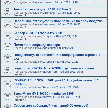
Последнее сообщение
sunwind
«
18 мар 2022, 11:28
Аналоги памяти для HP DL380 Gen 9
Последнее сообщение
lomonosov
«
14 дек 2021, 09:37
Ответы:
1
Небольшое отказоустойчивое решение на производство
Последнее сообщение
lomonosov
«
08 дек 2021, 16:35
Ответы:
2
Сервер с 2xGPU Nvidia rtx 3090
Последнее сообщение
Dr.Sqaer
«
16 ноя 2021, 23:08
Ответы:
4
Помогите в апгрейде сервера
Последнее сообщение
АлексейКЛ
«
16 ноя 2021, 15:46
Посодействуйте составить КП конфигурация сервера +
схд
Последнее сообщение
ka_specit
«
31 окт 2021, 11:20
Supermicro 6029U-TRT c 4*NVME дисками в корзине
Последнее сообщение
Stepan Razin
«
15 сен 2021, 20:05
Ответы:
7
R2208WFTZSR NVME RAID для ESXi и добавление 3,5"
корзины
Последнее сообщение
AndyOne
«
20 июн 2021, 13:05
SuperMicro SYS-5039D-I и adaptec 6805
Последнее сообщение
AndreyZ1
«
16 июн 2021, 18:08
Ответы:
2
Сервер для небольшой компании(<30 человек)