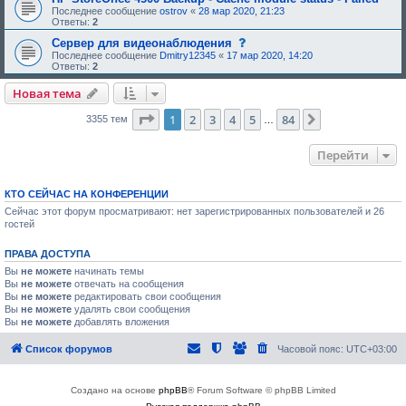
н
о
е
,
е
Последнее сообщение
ostrov
«
28 мар 2020, 21:23
и
б
е
т
н
Ответы:
2
я
р
о
р
и
:
е
д
е
е
с
Сервер для видеонаблюдения
н
о
б
,
о
Последнее сообщение
Dmitry12345
«
17 мар 2020, 14:20
и
б
у
т
о
Ответы:
2
я
р
ю
р
б
:
е
щ
е
щ
Новая тема
н
е
б
е
и
е
у
н
я
о
ю
Страница
1
из
84
1
2
3
4
5
и
84
След.
3355 тем
…
:
д
щ
е
о
е
,
б
е
т
Перейти
р
о
р
е
д
е
н
о
б
и
б
у
КТО СЕЙЧАС НА КОНФЕРЕНЦИИ
я
р
ю
Сейчас этот форум просматривают: нет зарегистрированных пользователей и 26
:
е
щ
гостей
н
е
и
е
я
о
ПРАВА ДОСТУПА
:
д
о
Вы
не можете
начинать темы
б
Вы
не можете
отвечать на сообщения
р
Вы
не можете
редактировать свои сообщения
е
Вы
не можете
удалять свои сообщения
н
Вы
не можете
добавлять вложения
и
я
:
Список форумов
Часовой пояс:
UTC+03:00
Создано на основе
phpBB
® Forum Software © phpBB Limited