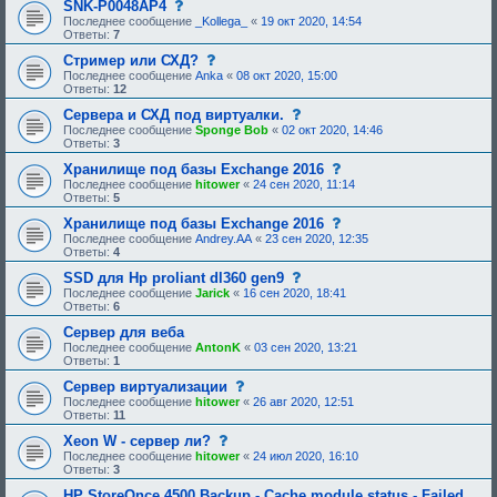
щ
с
SNK-P0048AP4
и
б
е
е
о
я
Последнее сообщение
_Kollega_
«
19 окт 2020, 14:54
р
о
н
о
:
Ответы:
7
е
д
и
б
н
о
е
щ
с
Стример или СХД?
и
б
,
е
о
я
Последнее сообщение
Anka
«
08 окт 2020, 15:00
р
т
н
о
:
Ответы:
12
е
р
и
б
н
е
е
щ
с
Сервера и СХД под виртуалки.
и
б
,
е
о
я
Последнее сообщение
Sponge Bob
«
02 окт 2020, 14:46
у
т
н
о
:
Ответы:
3
ю
р
и
б
щ
е
е
щ
с
Хранилище под базы Exchange 2016
е
б
,
е
о
Последнее сообщение
hitower
«
24 сен 2020, 11:14
е
у
т
н
о
Ответы:
5
о
ю
р
и
б
д
щ
е
е
щ
с
Хранилище под базы Exchange 2016
о
е
б
,
е
о
Последнее сообщение
Andrey.AA
«
23 сен 2020, 12:35
б
е
у
т
н
о
Ответы:
4
р
о
ю
р
и
б
е
д
щ
е
е
щ
с
SSD для Hp proliant dl360 gen9
н
о
е
б
,
е
о
Последнее сообщение
Jarick
«
16 сен 2020, 18:41
и
б
е
у
т
н
о
Ответы:
6
я
р
о
ю
р
и
б
:
е
д
щ
е
е
щ
Сервер для веба
н
о
е
б
,
е
Последнее сообщение
AntonK
«
03 сен 2020, 13:21
и
б
е
у
т
н
Ответы:
1
я
р
о
ю
р
и
:
е
д
щ
е
е
с
Сервер виртуализации
н
о
е
б
,
о
Последнее сообщение
hitower
«
26 авг 2020, 12:51
и
б
е
у
т
о
Ответы:
11
я
р
о
ю
р
б
:
е
д
щ
е
щ
с
Xeon W - сервер ли?
н
о
е
б
е
о
Последнее сообщение
hitower
«
24 июл 2020, 16:10
и
б
е
у
н
о
Ответы:
3
я
р
о
ю
и
б
:
е
д
щ
е
щ
HP StoreOnce 4500 Backup - Cache module status - Failed