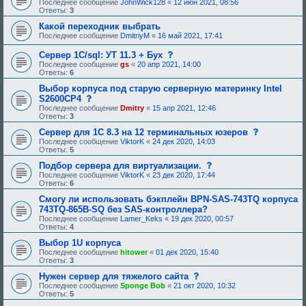
Последнее сообщение
JohnWick128
«
12 июн 2021, 08:56
Ответы:
3
Какой переходник выбрать
Последнее сообщение
DmitriyM
«
16 май 2021, 17:41
с
Сервер 1С/sql: УТ 11.3 + Бух
о
Последнее сообщение
gs
«
20 апр 2021, 14:00
о
Ответы:
6
б
щ
Выбор корпуса под старую серверную материнку Intel
е
с
S2600CP4
н
о
Последнее сообщение
Dmitry
«
15 апр 2021, 12:46
и
о
Ответы:
3
е
б
,
щ
с
Сервер для 1С 8.3 на 12 терминальных юзеров
т
е
о
Последнее сообщение
ViktorK
«
24 дек 2020, 14:03
р
н
о
Ответы:
5
е
и
б
б
е
щ
с
Подбор сервера для виртуализации.
у
,
е
о
Последнее сообщение
ViktorK
«
23 дек 2020, 17:44
ю
т
н
о
Ответы:
6
щ
р
и
б
е
е
е
щ
Смогу ли использовать бэкплейн BPN-SAS-743TQ корпуса
е
б
,
е
743TQ-865B-SQ без SAS-контроллера?
о
у
т
н
д
Последнее сообщение
Lamer_Keks
«
19 дек 2020, 00:57
ю
р
и
о
Ответы:
4
щ
е
е
б
е
б
,
Выбор 1U корпуса
р
е
у
т
е
Последнее сообщение
hitower
«
01 дек 2020, 15:40
о
ю
р
н
Ответы:
3
д
щ
е
и
о
е
б
я
с
Нужен сервер для тяжелого сайта
б
е
у
:
о
Последнее сообщение
р
Sponge Bob
«
21 окт 2020, 10:32
о
ю
о
Ответы:
5
е
д
щ
б
н
о
е