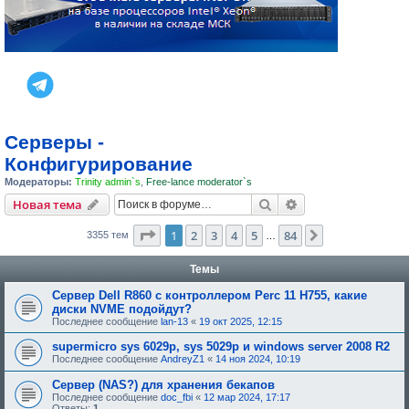
Серверы -
Конфигурирование
Модераторы:
Trinity admin`s
,
Free-lance moderator`s
Поиск
Расширенный пои
Новая тема
Страница
1
из
84
1
2
3
4
5
84
След.
3355 тем
…
Темы
Сервер Dell R860 с контроллером Perc 11 H755, какие
диски NVME подойдут?
Последнее сообщение
lan-13
«
19 окт 2025, 12:15
supermicro sys 6029p, sys 5029p и windows server 2008 R2
Последнее сообщение
AndreyZ1
«
14 ноя 2024, 10:19
Сервер (NAS?) для хранения бекапов
Последнее сообщение
doc_fbi
«
12 мар 2024, 17:17
Ответы:
1