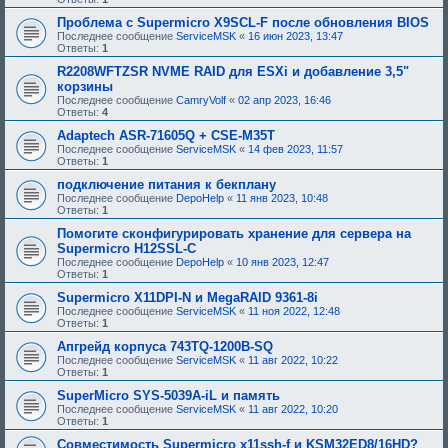
Проблема с Supermicro X9SCL-F после обновления BIOS
Последнее сообщение
ServiceMSK
«
16 июн 2023, 13:47
Ответы:
1
R2208WFTZSR NVME RAID для ESXi и добавление 3,5"
корзины
Последнее сообщение
CamryVolf
«
02 апр 2023, 16:46
Ответы:
4
Adaptech ASR-71605Q + CSE-M35T
Последнее сообщение
ServiceMSK
«
14 фев 2023, 11:57
Ответы:
1
подключение питания к бекплану
Последнее сообщение
DepoHelp
«
11 янв 2023, 10:48
Ответы:
1
Помогите сконфигурировать хранение для сервера на
Supermicro H12SSL-C
Последнее сообщение
DepoHelp
«
10 янв 2023, 12:47
Ответы:
1
Supermicro X11DPI-N и MegaRAID 9361-8i
Последнее сообщение
ServiceMSK
«
11 ноя 2022, 12:48
Ответы:
1
Апгрейд корпуса 743TQ-1200B-SQ
Последнее сообщение
ServiceMSK
«
11 авг 2022, 10:22
Ответы:
1
SuperMicro SYS-5039A-iL и память
Последнее сообщение
ServiceMSK
«
11 авг 2022, 10:20
Ответы:
1
Совместимость Supermicro x11ssh-f и KSM32ED8/16HD?