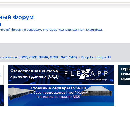
ный Форум
и
ческий форум по серверам, системам хранения данных, кластерам,
стойчивые ( SMP, vSMP, NUMA, GRID , NAS, SAN)
Deep Learning и AI