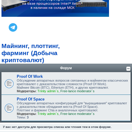
Майнинг, плоттинг,
фарминг (Добыча
криптовалют)
Форум
Proof Of Work
Обсуждение аппаратных вопросов связанных и майнингом классических
криптовалют с доказательством сложности (Proof Of Work).
Майнинг Bitcoin (BTC), Etherium (ETH), и других криптовалют.
Модераторы:
Trinity admin`s
,
Free-lance moderator`s
Proof Of Space
Обсуждение аппаратных конфигураций для "выращивания" криптовалют
с доказательством обладания места (Proof Of Space).
Плоттинг и фарминг Chia и аналогичных криптовалют.
Модераторы:
Trinity admin`s
,
Free-lance moderator`s
Темы:
3
У вас нет доступа для просмотра списка или чтения тем в этом форуме.