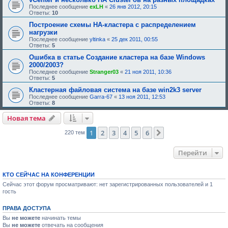
н
Последнее сообщение
exLH
«
26 янв 2012, 20:15
и
Ответы:
10
я
:
Построение схемы HA-кластера с распределением
нагрузки
Последнее сообщение
yltinka
«
25 дек 2011, 00:55
Ответы:
5
Ошибка в статье Создание кластера на базе Windows
2000/2003?
Последнее сообщение
Stranger03
«
21 ноя 2011, 10:36
Ответы:
5
Кластерная файловая система на базе win2k3 server
Последнее сообщение
Garra-67
«
13 ноя 2011, 12:53
Ответы:
8
Новая тема
1
2
3
4
5
6
След.
220 тем
Перейти
КТО СЕЙЧАС НА КОНФЕРЕНЦИИ
Сейчас этот форум просматривают: нет зарегистрированных пользователей и 1
гость
ПРАВА ДОСТУПА
Вы
не можете
начинать темы
Вы
не можете
отвечать на сообщения