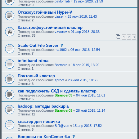
Последнее сообщение
pavloff.lab
«
19 июн 2020, 21:59
Ответы:
9
Отказоустойчивый Hyper-V
Последнее сообщение
Lipser
«
25 июн 2019, 11:43
Ответы:
2
Катастрофоустойчивый кластер
Последнее сообщение
vzverev
«
01 апр 2018, 20:33
Ответы:
33
1
2
3
с
Scale-Out File Server
о
Последнее сообщение
ma1962
«
06 июн 2016, 12:54
о
Ответы:
7
б
щ
infiniband rdma
е
Последнее сообщение
Bormoto
«
18 авг 2015, 13:20
н
Ответы:
1
и
е
Почтовый кластер
,
Последнее сообщение
sproot
«
23 июл 2015, 10:56
т
Ответы:
3
р
е
как подключеть СХД и сделать кластер
б
Последнее сообщение
Stranger03
«
04 июн 2015, 11:01
у
Ответы:
5
ю
щ
hadoop: методы backup'a
е
Последнее сообщение
Stranger03
«
28 май 2015, 11:14
е
Ответы:
11
о
д
кластер для новичка
о
Последнее сообщение
B.R@ven
«
15 апр 2015, 17:52
б
Ответы:
6
р
е
с
Вопросы по XenCenter 6.x
н