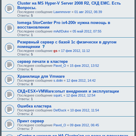
е
я
Cluster на MS Hyper-V Server 2008 R2, СХД EMC. Есть
б
:
Вопросы.
у
Последнее сообщение
Lawnmover
«
01 авг 2012, 06:39
ю
Ответы:
5
щ
е
Iomega StorCenter Pro ix4-200r нужна помощь в
е
восстановлении
о
д
Последнее сообщение
mAd!Duke
«
05 май 2012, 07:55
о
Ответы:
1
б
Резервный сервер с базой 1с физически в другом
р
е
с
помещении
н
о
Последнее сообщение
gs
«
17 фев 2012, 11:12
и
о
Ответы:
5
я
б
:
щ
сервер печати в кластере
е
Последнее сообщение
Pavel_O
«
15 фев 2012, 13:52
н
Ответы:
6
и
е
Хранилище для Vmware
,
Последнее сообщение
s.dolin
«
12 фев 2012, 14:42
т
Ответы:
8
р
е
СХД+ESX+VMWare:опыт внедрения и эксплуатации
б
Последнее сообщение
squirL
«
12 фев 2012, 12:54
у
Ответы:
1
ю
щ
Ошибка кластера
е
Последнее сообщение
DefDuck
«
10 фев 2012, 11:54
е
Ответы:
2
о
д
Принт сервер
о
Последнее сообщение
Pavel_O
«
09 фев 2012, 06:45
б
Ответы:
7
р
е
vCenter и несколько HA Cluster'ов на разных площадках