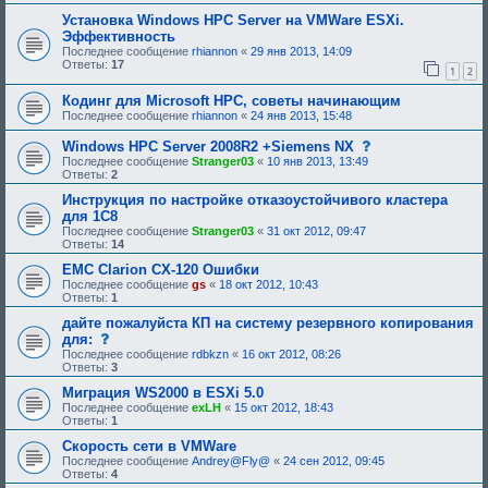
р
и
и
е
е
Установка Windows HPC Server на VMWare ESXi.
я
б
,
Эффективность
:
у
т
Последнее сообщение
rhiannon
«
29 янв 2013, 14:09
ю
р
Ответы:
17
щ
е
1
2
е
б
е
у
Кодинг для Microsoft HPC, советы начинающим
о
ю
Последнее сообщение
rhiannon
«
24 янв 2013, 15:48
д
щ
о
е
с
Windows HPC Server 2008R2 +Siemens NX
б
е
о
р
о
Последнее сообщение
Stranger03
«
10 янв 2013, 13:49
о
е
д
Ответы:
2
б
н
о
щ
Инструкция по настройке отказоустойчивого кластера
и
б
е
я
р
для 1С8
н
:
е
Последнее сообщение
Stranger03
«
31 окт 2012, 09:47
и
н
Ответы:
14
е
и
,
я
EMC Clarion CX-120 Ошибки
т
:
Последнее сообщение
gs
«
18 окт 2012, 10:43
р
Ответы:
1
е
б
дайте пожалуйста КП на систему резервного копирования
у
с
для:
ю
о
щ
Последнее сообщение
rdbkzn
«
16 окт 2012, 08:26
о
е
Ответы:
3
б
е
щ
Миграция WS2000 в ESXi 5.0
о
е
д
Последнее сообщение
exLH
«
15 окт 2012, 18:43
н
о
Ответы:
1
и
б
е
Скорость сети в VMWare
р
,
е
Последнее сообщение
Andrey@Fly@
«
24 сен 2012, 09:45
т
н
Ответы:
4
р
и