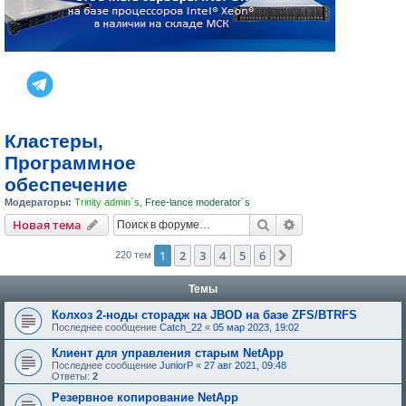
Кластеры,
Программное
обеспечение
Модераторы:
Trinity admin`s
,
Free-lance moderator`s
Поиск
Расширенный пои
Новая тема
1
2
3
4
5
6
След.
220 тем
Темы
Колхоз 2-ноды сторадж на JBOD на базе ZFS/BTRFS
Последнее сообщение
Catch_22
«
05 мар 2023, 19:02
Клиент для управления старым NetApp
Последнее сообщение
JuniorP
«
27 авг 2021, 09:48
Ответы:
2
Резервное копирование NetApp