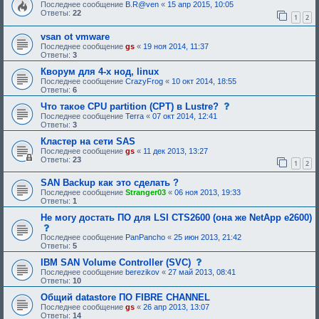
о
Последнее сообщение
B.R@ven
«
15 апр 2015, 10:05
и
о
Ответы:
22
я
1
2
б
:
щ
vsan ot vmware
е
н
Последнее сообщение
gs
«
19 ноя 2014, 11:37
и
Ответы:
3
е
,
Кворум для 4-х нод, linux
т
Последнее сообщение
CrazyFrog
«
10 окт 2014, 18:55
р
Ответы:
6
е
б
с
Что такое CPU partition (CPT) в Lustre?
у
о
Последнее сообщение
Terra
«
07 окт 2014, 12:41
ю
о
Ответы:
3
щ
б
е
щ
Кластер на сети SAS
е
е
Последнее сообщение
gs
«
11 дек 2013, 13:27
о
н
Ответы:
23
1
2
д
и
о
е
б
,
SAN Backup как это сделать ?
р
т
Последнее сообщение
Stranger03
«
06 ноя 2013, 19:33
е
р
Ответы:
1
н
е
и
б
Не могу достать ПО для LSI CTS2600 (она же NetApp e2600)
я
у
с
:
ю
о
Последнее сообщение
PanPancho
«
25 июн 2013, 21:42
щ
о
Ответы:
5
е
б
е
щ
с
IBM SAN Volume Controller (SVC)
о
е
о
Последнее сообщение
berezikov
«
27 май 2013, 08:41
д
н
о
Ответы:
10
о
и
б
б
е
щ
Общий datastore ПО FIBRE CHANNEL
р
,
е
Последнее сообщение
gs
«
26 апр 2013, 13:07
е
т
н
Ответы:
14
н