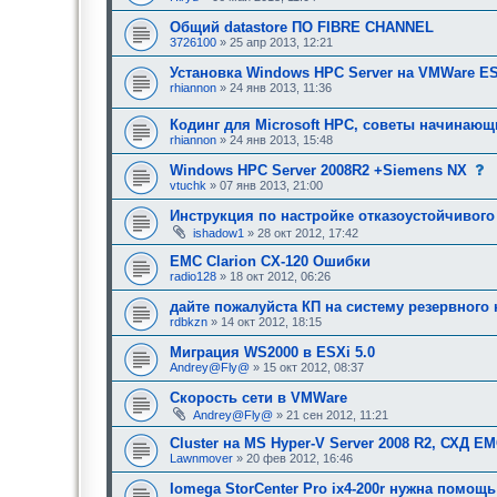
щ
о
я
е
б
:
Общий datastore ПО FIBRE CHANNEL
е
щ
3726100
» 25 апр 2013, 12:21
о
е
д
н
о
Установка Windows HPC Server на VMWare E
и
б
е
rhiannon
» 24 янв 2013, 11:36
р
,
е
т
Кодинг для Microsoft HPC, советы начинаю
н
р
и
е
rhiannon
» 24 янв 2013, 15:48
я
б
:
у
с
Windows HPC Server 2008R2 +Siemens NX
ю
о
vtuchk
» 07 янв 2013, 21:00
щ
о
е
б
Инструкция по настройке отказоустойчивого
е
о
ishadow1
» 28 окт 2012, 17:42
е
д
н
о
EMC Clarion CX-120 Ошибки
и
б
е
radio128
» 18 окт 2012, 06:26
р
,
е
т
дайте пожалуйста КП на систему резервного
н
р
rdbkzn
» 14 окт 2012, 18:15
и
е
я
б
Миграция WS2000 в ESXi 5.0
:
у
Andrey@Fly@
» 15 окт 2012, 08:37
е
Скорость сети в VMWare
е
Andrey@Fly@
» 21 сен 2012, 11:21
о
д
Cluster на MS Hyper-V Server 2008 R2, СХД E
о
Lawnmover
» 20 фев 2012, 16:46
б
р
Iomega StorCenter Pro ix4-200r нужна помощ
е