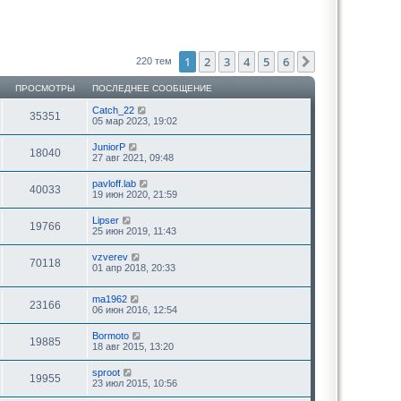
1
2
3
4
5
6
След.
220 тем
ПРОСМОТРЫ
ПОСЛЕДНЕЕ СООБЩЕНИЕ
Catch_22
35351
05 мар 2023, 19:02
JuniorP
18040
27 авг 2021, 09:48
pavloff.lab
40033
19 июн 2020, 21:59
Lipser
19766
25 июн 2019, 11:43
vzverev
70118
01 апр 2018, 20:33
ma1962
23166
06 июн 2016, 12:54
Bormoto
19885
18 авг 2015, 13:20
sproot
19955
23 июл 2015, 10:56