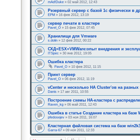
н
mAd!Duke
» 02 май 2012, 12:43
и
я
Резервный сервер с базой 1с физически в 
:
EPM
» 16 фев 2012, 13:19
сервер печати в кластере
Pavel_O
» 15 фев 2012, 07:45
Хранилище для Vmware
s.dolin
» 12 фев 2012, 00:22
СХД+ESX+VMWare:опыт внедрения и эксплу
ITSpec
» 30 янв 2012, 19:05
Ошибка кластера
Pavel_O
» 10 фев 2012, 11:15
Принт сервер
Pavel_O
» 06 фев 2012, 11:19
vCenter и несколько HA Cluster'ов на разны
Danis
» 17 авг 2011, 10:55
Построение схемы HA-кластера с распределе
Raven_kg
» 06 май 2011, 12:43
Ошибка в статье Создание кластера на базе 
pfedosejev
» 03 ноя 2011, 16:07
Кластерная файловая система на базе win2k3
Garra-67
» 09 ноя 2011, 12:33