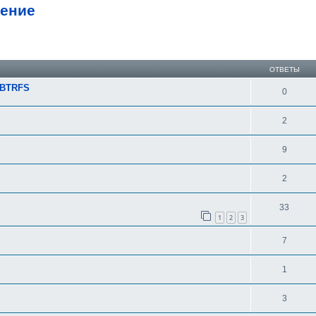
чение
ширенный поиск
ОТВЕТЫ
/BTRFS
0
2
9
2
33
1
2
3
7
1
3