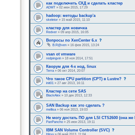
т
как подключеть СХД и сделать кластер
р
ADMT
» 02 июн 2015, 17:29
е
б
hadoop: методы backup'a
у
skeletor
» 15 май 2015, 11:10
ю
щ
е
кластер для новичка
е
Redver
» 09 апр 2015, 16:05
о
д
с
Вопросы по XenCenter 6.x
о
о
B.R@ven
» 16 фев 2015, 13:24
б
о
р
б
е
vsan ot vmware
щ
н
е
redpingvin
» 18 ноя 2014, 17:51
и
н
я
и
Кворум для 4-х нод, linux
:
е
Terra
» 06 окт 2014, 20:07
,
т
с
Что такое CPU partition (CPT) в Lustre?
р
о
е
init01
» 27 авг 2013, 16:11
о
б
б
у
Кластер на сети SAS
щ
ю
BlackAlex
» 10 дек 2013, 12:33
е
щ
н
е
и
е
SAN Backup как это сделать ?
е
о
mellisa
» 06 ноя 2013, 19:03
,
д
т
о
Не могу достать ПО для LSI CTS2600 (она же 
р
б
е
PanPancho
» 25 июн 2013, 19:11
р
б
е
у
с
IBM SAN Volume Controller (SVC)
н
ю
о
и
Hiryu
» 06 май 2013, 11:04