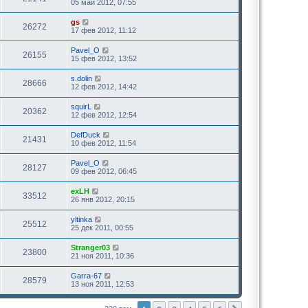
05 май 2012, 07:55
gs
26272
17 фев 2012, 11:12
Pavel_O
26155
15 фев 2012, 13:52
s.dolin
28666
12 фев 2012, 14:42
squirL
20362
12 фев 2012, 12:54
DefDuck
21431
10 фев 2012, 11:54
Pavel_O
28127
09 фев 2012, 06:45
exLH
33512
26 янв 2012, 20:15
yltinka
25512
25 дек 2011, 00:55
Stranger03
23800
21 ноя 2011, 10:36
Garra-67
28579
13 ноя 2011, 12:53