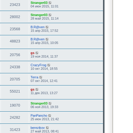
Stranger03
23423
04 июн 2015, 11:01
Stranger03
28002
28 май 2015, 11:14
B.R@ven
23568
15 апр 2015, 17:52
B.R@ven
48823
15 апр 2015, 10:05
gs
20756
19 ноя 2014, 11:37
CrazyFrog
24338
10 окт 2014, 18:55
Terra
20705
07 окт 2014, 12:41
gs
55021
11 дек 2013, 13:27
Stranger03
19070
06 ноя 2013, 19:33
PanPancho
24282
25 июн 2013, 21:42
berezikov
31423
27 май 2013, 08:41