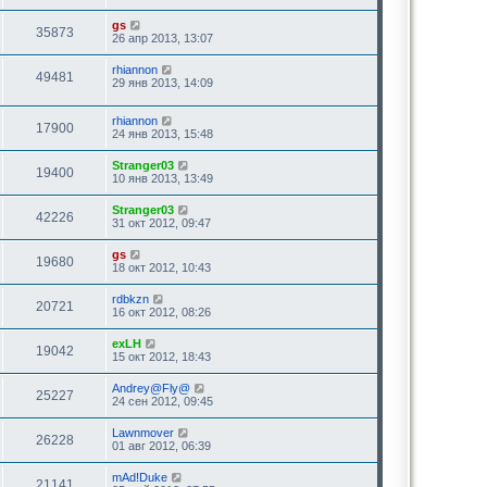
gs
35873
26 апр 2013, 13:07
rhiannon
49481
29 янв 2013, 14:09
rhiannon
17900
24 янв 2013, 15:48
Stranger03
19400
10 янв 2013, 13:49
Stranger03
42226
31 окт 2012, 09:47
gs
19680
18 окт 2012, 10:43
rdbkzn
20721
16 окт 2012, 08:26
exLH
19042
15 окт 2012, 18:43
Andrey@Fly@
25227
24 сен 2012, 09:45
Lawnmover
26228
01 авг 2012, 06:39
mAd!Duke
21141