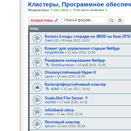
Кластеры, Программное обеспе
Модераторы:
Trinity admin`s
,
Free-lance moderator`s
Поиск
Рас
Новая тема
ТЕМЫ
Колхоз 2-ноды сторадж на JBOD на базе ZFS
Catch_22
» 05 мар 2023, 19:02
Клиент для управления старым NetApp
SergioMorello
» 12 июн 2019, 13:50
Резервное копирование NetApp
DenisKuznetsov
» 25 май 2016, 13:35
Отказоустойчивый Hyper-V
Lipser
» 24 июн 2019, 15:58
Катастрофоустойчивый кластер
ADMT
» 27 окт 2017, 10:42
с
Scale-Out File Server
о
ma1962
» 17 май 2016, 16:32
о
б
infiniband rdma
щ
sharp
» 17 авг 2015, 11:16
е
н
Почтовый кластер
и
е
sproot
» 23 июл 2015, 05:53
,