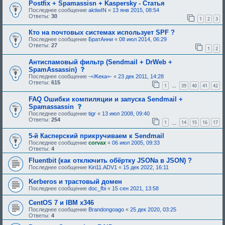
Postfix + Spamassisn + Kaspersky - Статья
т
р
Последнее сообщение
aktiwIN
«
13 янв 2015, 08:54
е
Ответы:
30
1
2
3
б
у
Кто на почтовых системах использует SPF ?
ю
Последнее сообщение
БратАнни
«
08 июл 2014, 06:29
щ
Ответы:
27
е
1
2
е
о
Антиспамовый фильтр (Sendmail + DrWeb +
д
с
SpamAssassin)
о
о
б
Последнее сообщение
-=Жека=-
«
23 дек 2011, 14:28
о
р
Ответы:
615
1
39
40
41
42
б
…
е
щ
н
FAQ Ошибки компиляции и запуска Sendmail +
е
и
н
с
Spamassassin
я
и
о
:
Последнее сообщение
tigr
«
13 июл 2008, 09:40
е
о
Ответы:
254
1
14
15
16
17
,
б
…
т
щ
р
5-й Касперский прикручиваем к Sendmail
е
е
н
Последнее сообщение
corvax
«
06 июл 2005, 09:33
б
и
Ответы:
4
у
е
ю
,
Fluentbit (как отключить обёртку JSONа в JSON) ?
щ
т
Последнее сообщение
Kiri11.ADV1
«
15 дек 2022, 16:11
е
р
е
е
Kerberos и трастовый домен
о
б
Последнее сообщение
doc_fbi
«
15 сен 2021, 13:58
д
у
о
ю
б
щ
CentOS 7 и IBM x346
р
е
Последнее сообщение
Brandongoago
«
25 дек 2020, 03:25
е
е
Ответы:
4
н
о