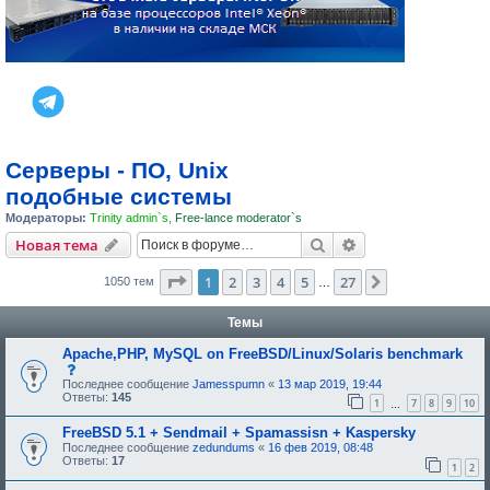
Серверы - ПО, Unix
подобные системы
Модераторы:
Trinity admin`s
,
Free-lance moderator`s
Поиск
Расширенный пои
Новая тема
Страница
1
из
27
1
2
3
4
5
27
След.
1050 тем
…
Темы
Apache,PHP, MySQL on FreeBSD/Linux/Solaris benchmark
с
о
Последнее сообщение
Jamesspumn
«
13 мар 2019, 19:44
о
Ответы:
145
1
7
8
9
10
…
б
щ
FreeBSD 5.1 + Sendmail + Spamassisn + Kaspersky
е
н
Последнее сообщение
zedundums
«
16 фев 2019, 08:48
и
Ответы:
17
1
2
е
,