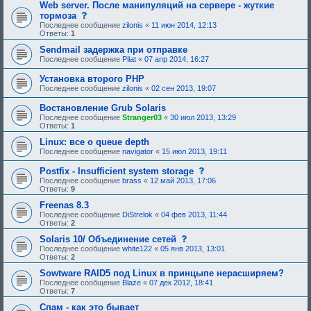
щ
щ
Web server. После манипуляций на сервере - жуткие
е
е
с
тормоза
е
н
о
Последнее сообщение
zilonis
«
11 июн 2014, 12:13
о
и
о
Ответы:
1
д
е
б
о
,
щ
Sendmail задержка при отправке
б
т
е
Последнее сообщение
Pilat
«
07 апр 2014, 16:27
р
р
н
е
е
и
н
Установка второго PHP
б
е
и
у
Последнее сообщение
zilonis
«
02 сен 2013, 19:07
,
я
ю
т
:
щ
р
Востановление Grub Solaris
е
е
Последнее сообщение
Stranger03
«
30 июл 2013, 13:29
е
б
Ответы:
1
о
у
д
ю
Linux: все о queue depth
о
щ
Последнее сообщение
navigator
«
15 июл 2013, 19:11
б
е
р
е
с
е
Postfix - Insufficient system storage
о
о
н
Последнее сообщение
д
brass
«
12 май 2013, 17:06
о
и
Ответы:
9
о
б
я
б
щ
:
Freenas 8.3
р
е
е
Последнее сообщение
DiStrelok
«
04 фев 2013, 11:44
н
н
Ответы:
2
и
и
е
с
Solaris 10/ Объединение сетей
я
,
о
:
Последнее сообщение
white122
«
05 янв 2013, 13:01
т
о
Ответы:
2
р
б
е
щ
Sowtware RAID5 под Linux в принцыпе нерасширяем?
б
е
Последнее сообщение
Blaze
«
07 дек 2012, 18:41
у
н
Ответы:
7
ю
и
щ
е
Спам - как это бывает
е