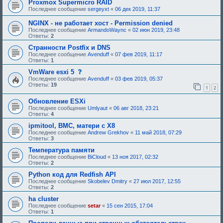
и
д
Proxmox Supermicro RAID
я
о
Последнее сообщение
sergeyxt
«
06 дек 2019, 11:37
:
б
р
NGINX - не работает хост - Permission denied
е
Последнее сообщение
ArmandoWaync
«
02 июн 2019, 23:48
н
Ответы:
2
и
я
Странности Postfix и DNS
:
Последнее сообщение
Avenduff
«
07 фев 2019, 11:17
Ответы:
1
с
VmWare esxi 5
о
Последнее сообщение
Avenduff
«
03 фев 2019, 05:37
о
Ответы:
19
1
2
б
щ
Обновление ESXi
е
н
Последнее сообщение
Umlyaut
«
06 авг 2018, 23:21
и
Ответы:
4
е
,
ipmitool, BMC, матери с X8
т
Последнее сообщение
Andrew Grekhov
«
11 май 2018, 07:29
р
Ответы:
3
е
б
Температура памяти
у
Последнее сообщение
BiCloud
«
13 ноя 2017, 02:32
ю
Ответы:
2
щ
е
Python код для Redfish API
е
Последнее сообщение
Skobelev Dmitry
«
27 июл 2017, 12:55
о
Ответы:
2
д
о
ha cluster
б
Последнее сообщение
setar
«
15 сен 2015, 17:04
р
Ответы:
1
е
н