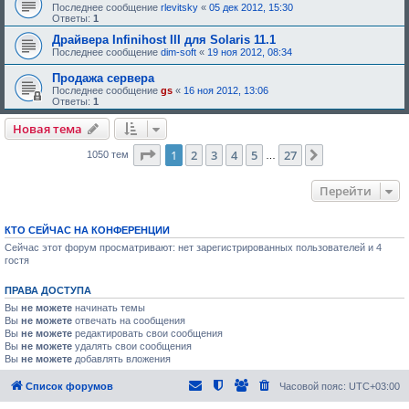
,
Последнее сообщение
rlevitsky
«
05 дек 2012, 15:30
е
т
Ответы:
1
о
р
д
е
Драйвера Infinihost III для Solaris 11.1
о
б
Последнее сообщение
dim-soft
«
19 ноя 2012, 08:34
б
у
р
ю
Продажа сервера
е
щ
н
е
Последнее сообщение
gs
«
16 ноя 2012, 13:06
и
е
Ответы:
1
я
о
:
д
Новая тема
о
б
Страница
1
из
27
1
2
3
4
5
27
След.
1050 тем
р
…
е
н
и
Перейти
я
:
КТО СЕЙЧАС НА КОНФЕРЕНЦИИ
Сейчас этот форум просматривают: нет зарегистрированных пользователей и 4
гостя
ПРАВА ДОСТУПА
Вы
не можете
начинать темы
Вы
не можете
отвечать на сообщения
Вы
не можете
редактировать свои сообщения
Вы
не можете
удалять свои сообщения
Вы
не можете
добавлять вложения
Список форумов
Часовой пояс:
UTC+03:00