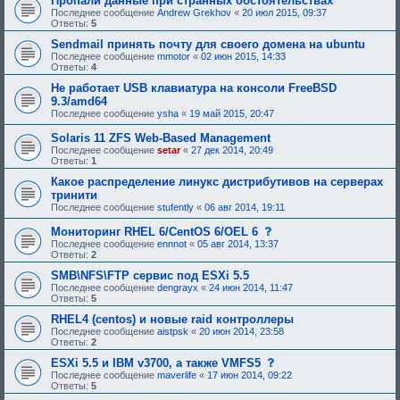
Пропали данные при странных обстоятельствах
и
Последнее сообщение
Andrew Grekhov
«
20 июл 2015, 09:37
я
Ответы:
5
:
Sendmail принять почту для своего домена на ubuntu
Последнее сообщение
mmotor
«
02 июн 2015, 14:33
Ответы:
4
Не работает USB клавиатура на консоли FreeBSD
9.3/amd64
Последнее сообщение
ysha
«
19 май 2015, 20:47
Solaris 11 ZFS Web-Based Management
Последнее сообщение
setar
«
27 дек 2014, 20:49
Ответы:
1
Какое распределение линукс дистрибутивов на серверах
тринити
Последнее сообщение
stufently
«
06 авг 2014, 19:11
с
Мониторинг RHEL 6/CentOS 6/OEL 6
о
Последнее сообщение
ennnot
«
05 авг 2014, 13:37
о
Ответы:
2
б
щ
SMB\NFS\FTP сервис под ESXi 5.5
е
Последнее сообщение
dengrayx
«
24 июн 2014, 11:47
н
Ответы:
5
и
е
RHEL4 (centos) и новые raid контроллеры
,
Последнее сообщение
aistpsk
«
20 июн 2014, 23:58
т
Ответы:
2
р
е
с
ESXi 5.5 и IBM v3700, а также VMFS5
б
о
Последнее сообщение
maverlife
«
17 июн 2014, 09:22
у
о
Ответы:
5
ю
б