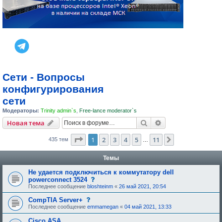
Сети - Вопросы
конфигурирования
сети
Модераторы:
Trinity admin`s
,
Free-lance moderator`s
Поиск
Расширенный пои
Новая тема
Страница
1
из
11
1
2
3
4
5
11
След.
435 тем
…
Темы
Не удается подключиться к коммутатору dell
Д
powerconnect 3524
а
Последнее сообщение
bloshteinm
«
26 май 2021, 20:54
н
н
Д
CompTIA Server+
а
а
Последнее сообщение
emmamegan
«
04 май 2021, 13:33
я
н
т
н
Cisco ASA
е