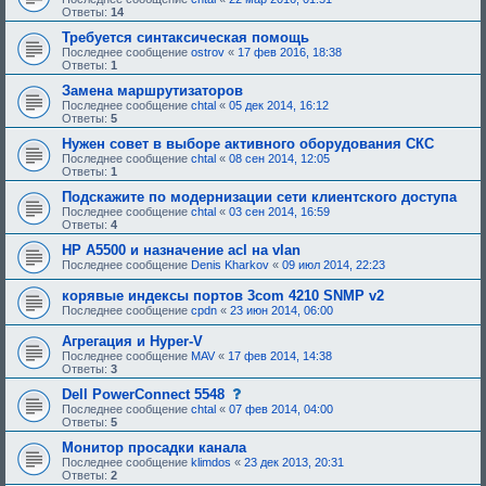
и
о
Ответы:
14
я
б
:
щ
Требуется синтаксическая помощь
е
Последнее сообщение
ostrov
«
17 фев 2016, 18:38
н
Ответы:
1
и
е
Замена маршрутизаторов
,
Последнее сообщение
chtal
«
05 дек 2014, 16:12
т
Ответы:
5
р
е
Нужен совет в выборе активного оборудования СКС
б
Последнее сообщение
chtal
«
08 сен 2014, 12:05
у
Ответы:
1
ю
щ
Подскажите по модернизации сети клиентского доступа
е
Последнее сообщение
chtal
«
03 сен 2014, 16:59
е
Ответы:
4
о
д
HP A5500 и назначение acl на vlan
о
Последнее сообщение
Denis Kharkov
«
09 июл 2014, 22:23
б
р
корявые индексы портов 3com 4210 SNMP v2
е
н
Последнее сообщение
cpdn
«
23 июн 2014, 06:00
и
я
Агрегация и Hyper-V
:
Последнее сообщение
MAV
«
17 фев 2014, 14:38
Ответы:
3
с
Dell PowerConnect 5548
о
Последнее сообщение
chtal
«
07 фев 2014, 04:00
о
Ответы:
5
б
щ
Монитор просадки канала
е
Последнее сообщение
klimdos
«
23 дек 2013, 20:31
н
Ответы:
2
и