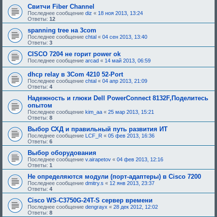
е
Свитчи Fiber Channel
,
Последнее сообщение
diz
«
18 ноя 2013, 13:24
т
Ответы:
12
р
е
spanning tree на 3com
б
Последнее сообщение
chtal
«
04 сен 2013, 13:40
у
Ответы:
3
ю
щ
CISCO 7204 не горит power ok
е
Последнее сообщение
arcad
«
14 май 2013, 06:59
е
о
dhcp relay в 3Com 4210 52-Port
д
о
Последнее сообщение
chtal
«
04 апр 2013, 21:09
б
Ответы:
4
р
Надежность и глюки Dell PowerConnect 8132F,Поделитесь
е
н
опытом
и
Последнее сообщение
kim_aa
«
25 мар 2013, 15:21
я
Ответы:
8
:
Выбор СХД и правильный путь развития ИТ
Последнее сообщение
LCF_R
«
05 фев 2013, 16:36
Ответы:
6
Выбор оборудования
Последнее сообщение
v.airapetov
«
04 фев 2013, 12:16
Ответы:
1
Не определяются модули (порт-адаптеры) в Cisco 7200
Последнее сообщение
dmitry.s
«
12 янв 2013, 23:37
Ответы:
4
Cisco WS-C3750G-24T-S сервер времени
Последнее сообщение
dengrayx
«
28 дек 2012, 12:02
Ответы:
8