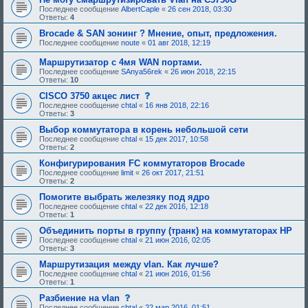
е
б
Последнее сообщение
AlbertCaple
«
26 сен 2018, 03:30
е
у
Ответы:
4
о
ю
д
щ
Brocade & SAN зонинг ? Мнение, опыт, предложения.
о
е
Последнее сообщение
noute
«
01 авг 2018, 12:19
б
е
р
о
Маршрутизатор с 4мя WAN портами.
е
д
н
о
Последнее сообщение
SAnya56rek
«
26 июн 2018, 22:15
и
б
Ответы:
10
я
р
:
с
CISCO 3750 акцес лист
е
о
н
Последнее сообщение
chtal
«
16 янв 2018, 22:16
о
и
Ответы:
3
б
я
щ
:
Выбор коммутатора в корень небольшой сети
е
Последнее сообщение
chtal
«
15 дек 2017, 10:58
н
Ответы:
2
и
е
Конфигурирования FC коммутаторов Brocade
,
Последнее сообщение
limit
«
26 окт 2017, 21:51
т
Ответы:
2
р
е
Помогите выбрать железяку под ядро
б
Последнее сообщение
chtal
«
22 дек 2016, 12:18
у
Ответы:
1
ю
щ
Объединить порты в группу (транк) на коммутаторах HP
е
Последнее сообщение
chtal
«
21 июн 2016, 02:05
е
Ответы:
3
о
д
Маршрутизация между vlan. Как лучше?
о
Последнее сообщение
chtal
«
21 июн 2016, 01:56
б
Ответы:
1
р
е
с
Разбиение на vlan
н
о
Последнее сообщение
chtal
«
22 мар 2016, 01:51