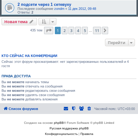
2 подсети через 1 сетевуху
Последнее сообщение
zondm
«
11 дек 2012, 09:48
Ответы:
2
Новая тема
Страница
1
из
11
1
2
3
4
5
11
След.
435 тем
…
Перейти
КТО СЕЙЧАС НА КОНФЕРЕНЦИИ
Сейчас этот форум просматривают: нет зарегистрированных пользователей и 4
гостя
ПРАВА ДОСТУПА
Вы
не можете
начинать темы
Вы
не можете
отвечать на сообщения
Вы
не можете
редактировать свои сообщения
Вы
не можете
удалять свои сообщения
Вы
не можете
добавлять вложения
Список форумов
Часовой пояс:
UTC+03:00
Создано на основе
phpBB
® Forum Software © phpBB Limited
Русская поддержка phpBB
Конфиденциальность
|
Правила