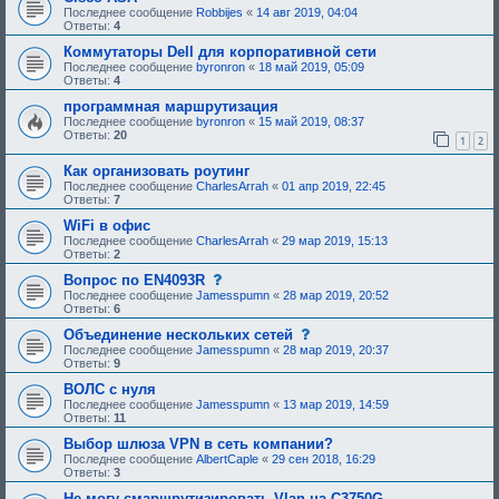
а
м
Последнее сообщение
Robbijes
«
14 авг 2019, 04:04
я
а
Ответы:
4
т
н
е
е
Коммутаторы Dell для корпоративной сети
м
б
Последнее сообщение
byronron
«
18 май 2019, 05:09
а
ы
Ответы:
4
н
л
е
а
программная маршрутизация
б
о
Последнее сообщение
byronron
ы
«
15 май 2019, 08:37
д
Ответы:
20
л
1
2
о
а
б
о
р
Как организовать роутинг
д
е
Последнее сообщение
CharlesArrah
«
01 апр 2019, 22:45
о
н
Ответы:
7
б
а
р
.
WiFi в офис
е
Последнее сообщение
CharlesArrah
«
29 мар 2019, 15:13
н
Ответы:
2
а
.
с
Вопрос по EN4093R
о
Последнее сообщение
Jamesspumn
«
28 мар 2019, 20:52
о
Ответы:
6
б
щ
с
Объединение нескольких сетей
е
о
Последнее сообщение
Jamesspumn
«
28 мар 2019, 20:37
н
о
Ответы:
9
и
б
е
щ
ВОЛС с нуля
,
е
Последнее сообщение
Jamesspumn
«
13 мар 2019, 14:59
т
н
Ответы:
11
р
и
е
е
Выбор шлюза VPN в сеть компании?
б
,
Последнее сообщение
AlbertCaple
«
29 сен 2018, 16:29
у
т
Ответы:
3
ю
р
щ
е
Не могу смаршрутизировать Vlan на C3750G