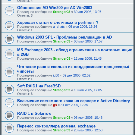
Ответы:
4
Обновление AD Win200 до AD Win2003
Последнее сообщение
Stranger03
«
30 авг 2006, 13:07
Ответы:
3
с
Хорошая статья о счетчиках в perfmon
о
Последнее сообщение
a_shats
«
06 июн 2006, 16:24
о
Ответы:
1
б
щ
Windows 2003 SP1 - Проблемы репликации в AD
е
Последнее сообщение
Stranger03
«
03 май 2006, 17:57
н
и
MS Exchange 2003 - обход ограничения на почтовыя ящик
е
в 2GB
,
т
Последнее сообщение
Stranger03
«
12 янв 2006, 11:45
р
е
Что такое ранк и сколько их поддерживают процессоры/
б
чипсеты
у
Последнее сообщение
iq50
«
09 дек 2005, 02:52
ю
Ответы:
1
щ
е
Soft RAID1 на FreeBSD
е
Последнее сообщение
Stranger03
«
10 ноя 2005, 17:05
о
Ответы:
3
д
о
Включение системного кэша на сервере с Active Directory
б
Последнее сообщение
gs
«
31 окт 2005, 12:35
р
е
н
RAID 1 в Solaris-е
и
Последнее сообщение
Stranger03
«
08 июн 2005, 10:48
я
:
Перенос контроллера домена, exchange
Последнее сообщение
Stranger03
«
20 май 2005, 12:58