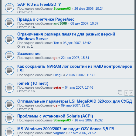
с
SAP R/3 на FreeBSD
о
Последнее сообщение
Stranger03
«
26 фев 2008, 10:24
о
Ответы:
1
б
щ
Правда о счетчике Pages/sec
е
Последнее сообщение
and3008
«
08 дек 2007, 10:37
н
Ответы:
14
и
е
Ограничения размера памяти для разных версий
,
Windows Server
т
Последнее сообщение
Tert
«
05 дек 2007, 13:42
р
Ответы:
1
е
б
Заземление
у
Последнее сообщение
gs
«
22 ноя 2007, 15:31
ю
щ
е
Как сохранить NVRAM лог событий из RAID контроллеров
е
LSI.
о
Последнее сообщение
Oleg2
«
20 июн 2007, 11:39
д
о
iometr ( IO metr)
б
Последнее сообщение
setar
«
р
04 апр 2007, 17:46
Ответы:
16
е
1
2
н
и
Оптимальные параметры LSI MegaRAID 320-xxx для СУБД
я
Последнее сообщение
gs
«
09 мар 2007, 19:01
:
Ответы:
9
Проблемы с установкой Solaris (ACPI)
Последнее сообщение
Stranger03
«
16 янв 2007, 15:32
MS Windows 2000/2003 не видит ОЗУ более 3,5 ГБ
Последнее сообщение
vagrant
«
27 окт 2006, 21:52