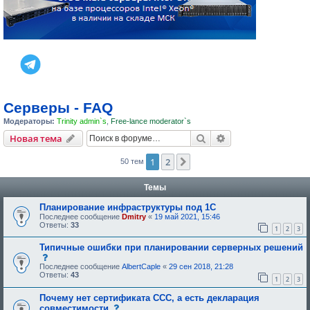
Серверы - FAQ
Модераторы:
Trinity admin`s
,
Free-lance moderator`s
Поиск
Расширенный пои
Новая тема
1
2
След.
50 тем
Темы
Планирование инфраструктуры под 1С
Последнее сообщение
Dmitry
«
19 май 2021, 15:46
Ответы:
33
1
2
3
Типичные ошибки при планировании серверных решений
с
о
Последнее сообщение
AlbertCaple
«
29 сен 2018, 21:28
о
Ответы:
43
1
2
3
б
щ
Почему нет сертификата ССС, а есть декларация
е
н
с
совместимости