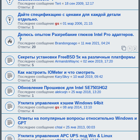
и
о
Последнее сообщение
Tert
«
18 сен 2009, 12:17
е
о
Ответы:
2
,
б
т
щ
Дайте спецификацию с ценами для каждой детали
р
е
отдельно.
е
н
Последнее сообщение
gs
«
01 мар 2006, 21:15
б
и
Ответы:
1
у
е
ю
,
Делюсь опытом Разгребание глюков Intel Pro адаптеров.
щ
т
с
е
р
о
Последнее сообщение
Brandongoago
«
11 янв 2021, 04:24
е
е
о
Ответы:
20
о
б
1
2
б
д
у
щ
о
ю
Секреты установки FreeBSD 5x на различные платформы
е
б
щ
н
Последнее сообщение
ArmandoWaync
«
02 июн 2019, 17:20
р
е
и
Ответы:
5
е
е
е
н
о
Как настроить IOMeter и что смотреть
,
и
д
т
Последнее сообщение
KarySlivy
«
10 май 2019, 09:42
я
о
р
Ответы:
14
:
б
е
р
б
Обновление Прошивок для Intel SE7501HG2
е
у
Последнее сообщение
aleksejn
«
25 мар 2018, 13:20
н
ю
Ответы:
1
и
щ
я
е
Утилита управления кэшем Windows 64bit
:
е
Последнее сообщение
gs
«
08 апр 2014, 13:10
о
Ответы:
4
д
о
Ответы на популярные вопросы относительно Windows и
б
GPT
р
Последнее сообщение
chtal
«
25 янв 2013, 00:03
е
н
Утилита управления APC UPS под Win & Linux
и
я