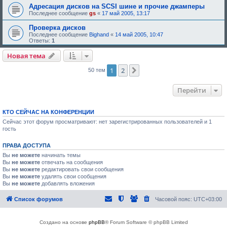
Адресация дисков на SCSI шине и прочие джамперы
Последнее сообщение
gs
«
17 май 2005, 13:17
Проверка дисков
Последнее сообщение
Bighand
«
14 май 2005, 10:47
Ответы:
1
Новая тема
1
2
След.
50 тем
Перейти
КТО СЕЙЧАС НА КОНФЕРЕНЦИИ
Сейчас этот форум просматривают: нет зарегистрированных пользователей и 1
гость
ПРАВА ДОСТУПА
Вы
не можете
начинать темы
Вы
не можете
отвечать на сообщения
Вы
не можете
редактировать свои сообщения
Вы
не можете
удалять свои сообщения
Вы
не можете
добавлять вложения
Список форумов
Часовой пояс:
UTC+03:00
Создано на основе
phpBB
® Forum Software © phpBB Limited