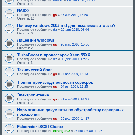
Последнее сообщение
rdbkzn
«
24 янв 2012, 17:15
:
Ответы:
4
RAID0
Последнее сообщение
gs
«
27 дек 2011, 13:50
Ответы:
10
Почему windows 2003 Std для нехалемов это зло?
Последнее сообщение
diz
«
22 апр 2010, 08:04
Ответы:
6
Лицензии Windows
Последнее сообщение
gs
«
26 мар 2010, 15:56
Ответы:
2
TurboBoost в процессорах Xeon 55XX
Последнее сообщение
diz
«
03 дек 2009, 12:26
Ответы:
1
Технический блог
Последнее сообщение
gs
«
04 авг 2009, 18:43
Тюнинг производительности серверов
Последнее сообщение
gs
«
04 авг 2009, 17:25
Электропитание
Последнее сообщение
gs
«
21 ноя 2008, 16:33
Ответы:
2
Нормативные документы по обустройству серверных
помещений
Последнее сообщение
gs
«
03 июл 2008, 14:17
Falconstor iSCSI Cluster
Последнее сообщение
Stranger03
«
26 фев 2008, 11:28