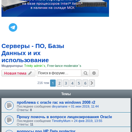
Серверы - ПО, Базы
Данных и их
использование
Модераторы:
Trinity admin`s
,
Free-lance moderator`s
Поиск
Расширенный пои
Новая тема
1
2
3
4
5
6
След.
216 тем
Темы
проблема с oracle rac на windows 2008 r2
Последнее сообщение
divyamane
«
01 июн 2019, 11:44
Ответы:
8
Прошу помочь в вопросе лицензирования Oracle
Последнее сообщение
TimothyMum
«
24 фев 2019, 13:55
Ответы:
11
вопросы про HP Data protector