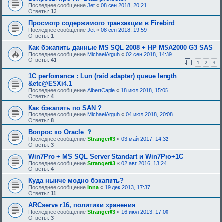
Последнее сообщение
Jet
«
08 сен 2018, 20:21
Ответы:
13
Просмотр содержимого транзакции в Firebird
Последнее сообщение
Jet
«
08 сен 2018, 19:59
Ответы:
1
Как бэкапить данные MS SQL 2008 + HP MSA2000 G3 SAS
Последнее сообщение
MichaelArguh
«
02 сен 2018, 14:39
Ответы:
41
1
2
3
1C perfomance : Lun (raid adapter) queue length
&etc@ESXi4.1
Последнее сообщение
AlbertCaple
«
18 июл 2018, 15:05
Ответы:
4
Как бэкапить по SAN ?
Последнее сообщение
MichaelArguh
«
04 июл 2018, 20:08
Ответы:
8
с
Вопрос по Oracle
о
Последнее сообщение
Stranger03
«
03 май 2017, 14:32
о
Ответы:
3
б
щ
Win7Pro + MS SQL Server Standart и Win7Pro+1С
е
Последнее сообщение
Stranger03
«
02 авг 2016, 13:24
н
Ответы:
4
и
е
Куда нынче модно бэкапить?
,
Последнее сообщение
Inna
«
19 дек 2013, 17:37
т
Ответы:
11
р
е
ARCserve r16, политики хранения
б
Последнее сообщение
Stranger03
«
16 июл 2013, 17:00
у
Ответы:
3
ю