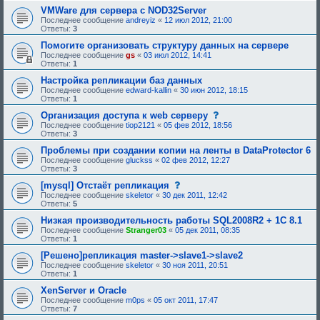
щ
VMWare для сервера с NOD32Server
е
Последнее сообщение
andreyiz
«
12 июл 2012, 21:00
е
Ответы:
3
о
д
Помогите организовать структуру данных на сервере
о
Последнее сообщение
gs
«
03 июл 2012, 14:41
б
Ответы:
1
р
е
Настройка репликации баз данных
н
Последнее сообщение
edward-kallin
«
30 июн 2012, 18:15
и
Ответы:
1
я
:
с
Организация доступа к web серверу
о
Последнее сообщение
tiop2121
«
05 фев 2012, 18:56
о
Ответы:
3
б
щ
Проблемы при создании копии на ленты в DataProtector 6
е
Последнее сообщение
gluckss
«
02 фев 2012, 12:27
н
Ответы:
3
и
е
с
[mysql] Отстаёт репликация
,
о
Последнее сообщение
skeletor
«
30 дек 2011, 12:42
т
о
Ответы:
5
р
б
е
щ
Низкая производительность работы SQL2008R2 + 1C 8.1
б
е
Последнее сообщение
Stranger03
«
05 дек 2011, 08:35
у
н
Ответы:
1
ю
и
щ
е
[Решено]репликация master->slave1->slave2
е
,
Последнее сообщение
skeletor
«
30 ноя 2011, 20:51
е
т
Ответы:
1
о
р
д
е
XenServer и Oracle
о
б
Последнее сообщение
m0ps
«
05 окт 2011, 17:47
б
у
Ответы:
7
р
ю
е