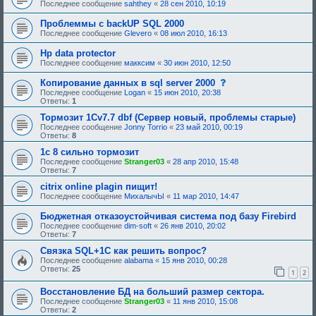
Последнее сообщение
sahthey
«
28 сен 2010, 10:19
Проблеммы с backUP SQL 2000
Последнее сообщение
Glevero
«
08 июл 2010, 16:13
Hp data protector
Последнее сообщение
макксим
«
30 июн 2010, 12:50
с
Копирование данных в sql server 2000
о
Последнее сообщение
Logan
«
15 июн 2010, 20:38
о
Ответы:
1
б
щ
Тормозит 1Cv7.7 dbf (Сервер новый, проблемы старые)
е
Последнее сообщение
Jonny Torrio
«
23 май 2010, 00:19
н
Ответы:
8
и
е
1с 8 сильно тормозит
,
Последнее сообщение
Stranger03
«
28 апр 2010, 15:48
т
Ответы:
7
р
е
citrix online plagin пищит!
б
Последнее сообщение
МихалычЫ
«
11 мар 2010, 14:47
у
ю
Бюджетная отказоустойчивая система под базу Firebird
щ
е
Последнее сообщение
dim-soft
«
26 янв 2010, 20:02
е
Ответы:
7
о
Связка SQL+1C как решить вопрос?
д
о
Последнее сообщение
alabama
«
15 янв 2010, 00:28
б
Ответы:
25
1
2
р
е
Восстановление БД на больший размер сектора.
н
и
Последнее сообщение
Stranger03
«
11 янв 2010, 15:08
я
Ответы:
2