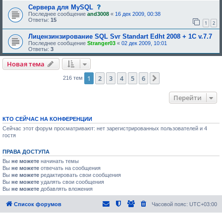
:
с
Сервера для MySQL
о
Последнее сообщение
and3008
«
16 дек 2009, 00:38
о
Ответы:
15
1
2
б
щ
Лицензинзирование SQL Svr Standart Edht 2008 + 1С v.7.7
е
н
Последнее сообщение
Stranger03
«
02 дек 2009, 10:01
и
Ответы:
3
е
,
Новая тема
т
р
1
2
3
4
5
6
След.
е
216 тем
б
у
ю
Перейти
щ
е
е
КТО СЕЙЧАС НА КОНФЕРЕНЦИИ
о
д
Сейчас этот форум просматривают: нет зарегистрированных пользователей и 4
о
гостя
б
р
е
ПРАВА ДОСТУПА
н
и
Вы
не можете
начинать темы
я
Вы
не можете
отвечать на сообщения
:
Вы
не можете
редактировать свои сообщения
Вы
не можете
удалять свои сообщения
Вы
не можете
добавлять вложения
Список форумов
Часовой пояс:
UTC+03:00