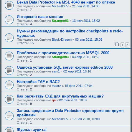
щ
Бекап Data Protector на MSL 4048 не идет по оптике
н
е
Последнее сообщение
Michail1977
«
21 сен 2011, 14:08
и
е
Ответы:
7
я
о
:
д
Интересно ваше мнение
о
Последнее сообщение
Stranger03
«
13 июл 2011, 15:02
б
Ответы:
4
р
е
Нужны рекомендации по настройке checkpoints в redo-
н
журналах
и
я
Последнее сообщение
Black-Dragon
«
03 апр 2011, 15:05
:
Ответы:
15
1
2
Проблемы с производительностью MSSQL 2000
Последнее сообщение
Stranger03
«
03 апр 2011, 14:52
Ответы:
1
Ошибка установки SQL server express edition 2008
Последнее сообщение
sam1
«
02 мар 2011, 16:16
Ответы:
2
Настройка TAF в RAC?
Последнее сообщение
maerz
«
15 фев 2011, 07:04
Ответы:
2
Как расчитать СХД для виртуальных машин?
Последнее сообщение
gs
«
02 фев 2011, 18:07
Ответы:
9
Запись средствами Data Protector одновременно двумя
драйвами
Последнее сообщение
Michail1977
«
17 ноя 2010, 10:00
Ответы:
1
Журнал аудита!