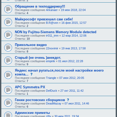
Ответы:
2
Обращение в техподдержку!!!
Последнее сообщение
Arkanaer
«
19 июн 2018, 22:04
Ответы:
4
Майкрософт превзошел сам себя!
Последнее сообщение
B.R@ven
«
16 фев 2015, 12:57
Ответы:
2
NON by Fujitsu-Siemens Memory Module detected
Последнее сообщение
tr011_tmn
«
12 мар 2014, 12:06
Ответы:
10
Прикольное видео
Последнее сообщение
22novimir
«
19 янв 2013, 17:58
Ответы:
8
Старый (не очень )анекдот.
Последнее сообщение
empirik
«
01 июл 2012, 22:28
Ответы:
9
Яндекс начал ругаться,после моей настройки моего
с
компа...
о
Последнее сообщение
Triangle
«
07 июн 2012, 20:05
о
Ответы:
7
б
щ
APC Symmetra PX
е
Последнее сообщение
DefDuck
«
27 окт 2011, 11:42
н
Ответы:
1
и
е
с
Гении ростовских сборщиков
,
о
Последнее сообщение
DeadMazay
«
07 июл 2011, 14:46
т
о
Ответы:
6
р
б
е
щ
Админские приметы
б
е
Последнее сообщение
zl0y
«
30 июн 2011, 19:34