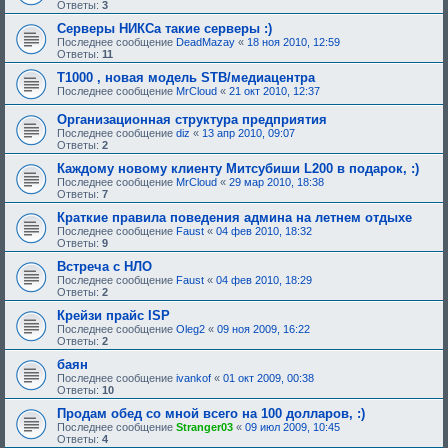
Ответы:
3
Серверы НИКСа такие серверы :)
Последнее сообщение
DeadMazay
«
18 ноя 2010, 12:59
Ответы:
11
Т1000 , новая модель STB/медиацентра
Последнее сообщение
MrCloud
«
21 окт 2010, 12:37
Организационная структура предприятия
Последнее сообщение
diz
«
13 апр 2010, 09:07
Ответы:
2
Каждому новому клиенту Митсубиши L200 в подарок, :)
Последнее сообщение
MrCloud
«
29 мар 2010, 18:38
Ответы:
7
Кpаткие пpавила поведения админа на летнем отдыхе
Последнее сообщение
Faust
«
04 фев 2010, 18:32
Ответы:
9
Встреча с НЛО
Последнее сообщение
Faust
«
04 фев 2010, 18:29
Ответы:
2
Крейзи прайс ISP
Последнее сообщение
Oleg2
«
09 ноя 2009, 16:22
Ответы:
2
баян
Последнее сообщение
ivankof
«
01 окт 2009, 00:38
Ответы:
10
Продам обед со мной всего на 100 долларов, :)
Последнее сообщение
Stranger03
«
09 июл 2009, 10:45
Ответы:
4