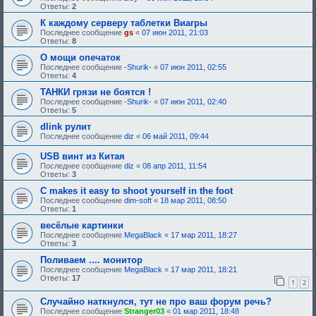
у
н
Ответы:
2
ю
и
щ
е
К каждому серверу таблетки Виагры
е
,
Последнее сообщение
gs
«
07 июн 2011, 21:03
е
т
Ответы:
8
о
р
д
е
О мощи опечаток
о
б
Последнее сообщение
-Shurik-
«
07 июн 2011, 02:55
б
у
Ответы:
4
р
ю
е
щ
ТАНКИ грязи не боятся !
н
е
Последнее сообщение
-Shurik-
«
07 июн 2011, 02:40
и
е
Ответы:
5
я
о
:
д
dlink рулит
о
Последнее сообщение
diz
«
06 май 2011, 09:44
б
р
USB винт из Китая
е
н
Последнее сообщение
diz
«
08 апр 2011, 11:54
и
Ответы:
3
я
:
C makes it easy to shoot yourself in the foot
Последнее сообщение
dim-soft
«
18 мар 2011, 08:50
Ответы:
1
весёлые картинки
Последнее сообщение
MegaBlack
«
17 мар 2011, 18:27
Ответы:
3
Поливаем .... монитор
Последнее сообщение
MegaBlack
«
17 мар 2011, 18:21
Ответы:
17
1
2
Случайно наткнулся, тут не про ваш форум речь?
Последнее сообщение
Stranger03
«
01 мар 2011, 18:48