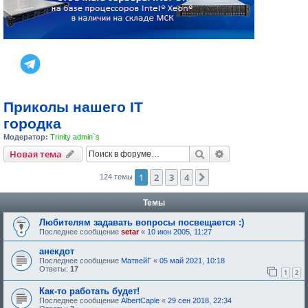
Приколы нашего IT
городка
Модератор:
Trinity admin`s
Поиск
Расширенный пои
Новая тема
1
2
3
4
След.
124 темы
Темы
Любителям задавать вопросы посвещается :)
Последнее сообщение
setar
«
10 июн 2005, 11:27
анекдот
Последнее сообщение
МатвейГ
«
05 май 2021, 10:18
Ответы:
17
1
2
Как-то работать будет!
Последнее сообщение
AlbertCaple
«
29 сен 2018, 22:34