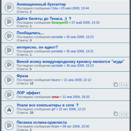
Анимационный бухгалтер
Последнее сообщение
Oda
«
03 июл 2009, 19:44
Ответы:
2
с
Дайте билеты до Техаса, :)
о
Последнее сообщение
Stranger03
«
07 май 2009, 13:33
о
Ответы:
1
б
щ
Пообщались...
е
Последнее сообщение
portable
«
30 апр 2009, 19:23
н
Ответы:
9
и
е
интересно, он идиот?
,
Последнее сообщение
portable
«
30 апр 2009, 19:21
т
Ответы:
1
р
е
Виной всему международному кризису является "муда"
б
Последнее сообщение
portable
«
30 апр 2009, 19:13
у
Ответы:
5
ю
щ
Фраза
е
Последнее сообщение
faserz
«
21 апр 2009, 22:12
е
Ответы:
18
о
1
2
д
о
ЛОР эффект
б
Последнее сообщение
setar
«
11 янв 2009, 18:20
р
е
с
Упали все компьютеры в сети
н
о
и
Последнее сообщение
grf
«
22 окт 2008, 12:23
о
я
Ответы:
28
1
2
б
:
щ
Песенка ослика-ораклиста
е
н
Последнее сообщение
Kram
«
09 окт 2008, 19:30
и
Ответы:
2