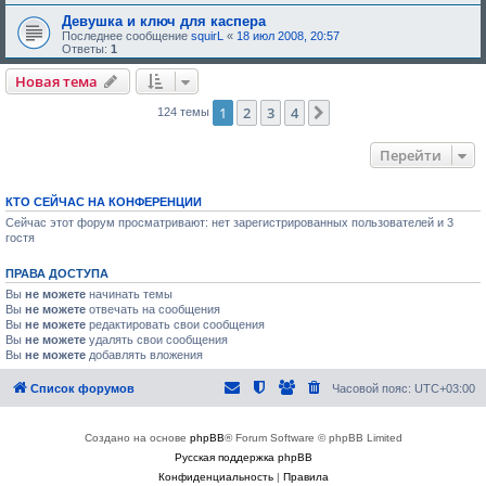
е
,
Девушка и ключ для каспера
т
Последнее сообщение
squirL
«
18 июл 2008, 20:57
р
Ответы:
1
е
б
Новая тема
у
ю
1
2
3
4
щ
След.
124 темы
е
е
о
Перейти
д
о
б
р
КТО СЕЙЧАС НА КОНФЕРЕНЦИИ
е
Сейчас этот форум просматривают: нет зарегистрированных пользователей и 3
н
гостя
и
я
:
ПРАВА ДОСТУПА
Вы
не можете
начинать темы
Вы
не можете
отвечать на сообщения
Вы
не можете
редактировать свои сообщения
Вы
не можете
удалять свои сообщения
Вы
не можете
добавлять вложения
Список форумов
Часовой пояс:
UTC+03:00
Создано на основе
phpBB
® Forum Software © phpBB Limited
Русская поддержка phpBB
Конфиденциальность
|
Правила