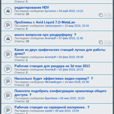
о
Ответы:
5
б
щ
редактирование HDV
е
Последнее сообщение
byronron
«
04 май 2019, 14:22
н
Ответы:
25
1
2
и
е
,
Проблемы с Avid Liquid 7.2+MetaLan
т
Последнее сообщение
Jamesspumn
«
13 мар 2019, 15:34
р
Ответы:
6
е
б
с
много вопросов про рендерферму
у
о
Последнее сообщение
Avenduff
«
07 фев 2019, 11:00
ю
о
Ответы:
20
1
2
щ
б
е
щ
е
Какая из двух графических станций лучше для работы
е
о
н
дома?
д
и
Последнее сообщение
Avenduff
«
03 фев 2019, 09:48
о
е
Ответы:
2
б
,
р
т
Рабочая станция для рендера на 3d max 2013
е
р
Последнее сообщение
Avenduff
«
02 фев 2019, 18:23
н
е
Ответы:
5
и
б
я
у
с
Насколько будет эффективен видео-сервер?
:
ю
о
Последнее сообщение
MichaelArguh
«
14 июл 2018, 02:38
щ
о
Ответы:
12
е
б
е
щ
Помогите подобрать конфигурацию хранилища общего
о
е
с
доступа
д
н
о
Последнее сообщение
БратАнни
«
06 июн 2015, 15:53
о
и
о
Ответы:
12
б
е
б
р
,
щ
с
Рабочая станция на серверной материнке.
е
т
е
о
н
Последнее сообщение
spsltd
«
08 апр 2014, 13:04
р
н
о
и
Ответы:
3