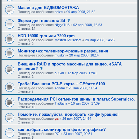
Машина для ВИДЕОМОНТАЖА
Последнее сообщение
noize
«
09 апр 2008, 21:52
с
Ферма для просчета 3d
о
Последнее сообщение
NiggaTuB
«
02 апр 2008, 16:53
о
Ответы:
14
б
щ
HDD 15000 rpm или 7200 rpm
е
Последнее сообщение
MasterDVDselect
«
28 мар 2008, 14:25
н
Ответы:
2
и
е
Монитор+жк телевизор->разные разрешения
,
Последнее сообщение
muskin
«
20 мар 2008, 18:14
т
р
Внешние RAID и просто массивы для видео. eSATA
е
с
решения?
б
о
у
Последнее сообщение
oLGol
«
12 мар 2008, 17:01
о
ю
Ответы:
2
б
щ
щ
е
Трабл! Внешняя PCI-E карта + GEforce 6100
е
е
Последнее сообщение
zondm
«
23 янв 2008, 11:54
н
о
Ответы:
1
и
д
е
о
Распределения PCI сегментов шины в платах Supermicro.
,
б
Последнее сообщение
TriStana
«
10 дек 2007, 17:39
т
р
Ответы:
10
р
е
е
н
Помогите, пожалуйста, подобрать конфигурацию!
б
и
Последнее сообщение
gs
«
26 ноя 2007, 14:54
у
я
Ответы:
3
ю
:
щ
как выбрать монитор для фото и графики?
е
Последнее сообщение
PG
«
23 ноя 2007, 09:51
е
Ответы:
5
о