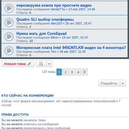
д
перезагрузка компа при просчете видео
о
Последнее сообщение
VendeTTa
«
13 ноя 2007, 14:46
б
Ответы:
6
р
е
Quadro SLI выбор платформы
н
Последнее сообщение
Alex203
«
26 окт 2007, 15:47
и
Ответы:
2
я
:
Нужна мать для Core2quad
Последнее сообщение
Miron
«
19 окт 2007, 01:47
Ответы:
10
Материнская плата Intel 945GNTLKR видео на 4 монитора?
Последнее сообщение
Tert
«
28 авг 2007, 11:34
Ответы:
5
Новая тема
1
2
3
4
След.
123 темы
Перейти
КТО СЕЙЧАС НА КОНФЕРЕНЦИИ
Сейчас этот форум просматривают: нет зарегистрированных пользователей и 7
гостей
ПРАВА ДОСТУПА
Вы
не можете
начинать темы
Вы
не можете
отвечать на сообщения
Вы
не можете
редактировать свои сообщения