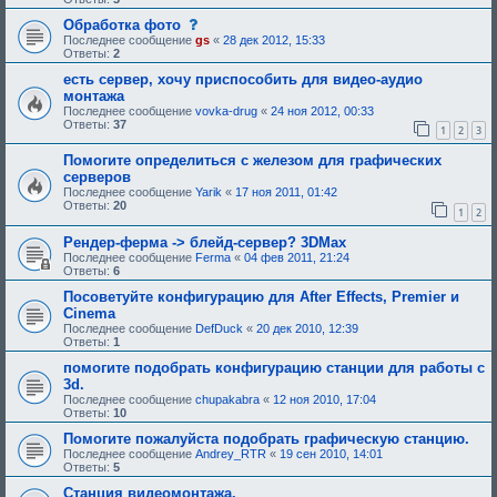
е
и
б
я
б
е
щ
с
Обработка фото
:
у
,
е
о
Последнее сообщение
gs
«
28 дек 2012, 15:33
ю
т
н
о
Ответы:
2
щ
р
и
б
е
е
е
щ
есть сервер, хочу приспособить для видео-аудио
е
б
,
е
монтажа
о
у
т
н
д
Последнее сообщение
vovka-drug
«
24 ноя 2012, 00:33
ю
р
и
о
Ответы:
37
щ
е
е
1
2
3
б
е
б
,
р
е
у
т
Помогите определиться с железом для графических
е
о
ю
р
н
серверов
д
щ
е
и
Последнее сообщение
Yarik
«
17 ноя 2011, 01:42
о
е
б
я
Ответы:
20
б
е
у
1
2
:
р
о
ю
е
д
щ
Рендер-ферма -> блейд-сервер? 3DMax
н
о
е
Последнее сообщение
Ferma
«
04 фев 2011, 21:24
и
б
е
Ответы:
6
я
р
о
:
е
д
Посоветуйте конфигурацию для After Effects, Premier и
н
о
Cinema
и
б
я
р
Последнее сообщение
DefDuck
«
20 дек 2010, 12:39
:
е
Ответы:
1
н
помогите подобрать конфигурацию станции для работы с
и
я
3d.
:
Последнее сообщение
chupakabra
«
12 ноя 2010, 17:04
Ответы:
10
Помогите пожалуйста подобрать графическую станцию.
Последнее сообщение
Andrey_RTR
«
19 сен 2010, 14:01
Ответы:
5
Станция видеомонтажа.