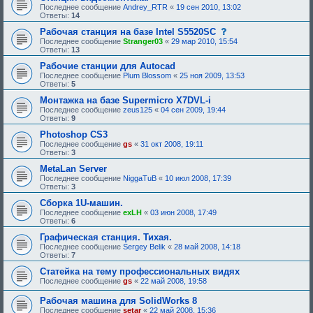
Последнее сообщение
Andrey_RTR
«
19 сен 2010, 13:02
Ответы:
14
с
Рабочая станция на базе Intel S5520SC
о
Последнее сообщение
Stranger03
«
29 мар 2010, 15:54
о
Ответы:
13
б
щ
Рабочие станции для Autocad
е
Последнее сообщение
Plum Blossom
«
25 ноя 2009, 13:53
н
Ответы:
5
и
е
Монтажка на базе Supermicro X7DVL-i
,
Последнее сообщение
zeus125
«
04 сен 2009, 19:44
т
Ответы:
9
р
е
Photoshop CS3
б
Последнее сообщение
gs
«
31 окт 2008, 19:11
у
Ответы:
3
ю
щ
MetaLan Server
е
Последнее сообщение
NiggaTuB
«
10 июл 2008, 17:39
е
Ответы:
3
о
д
Сборка 1U-машин.
о
Последнее сообщение
exLH
«
03 июн 2008, 17:49
б
Ответы:
6
р
е
Графическая станция. Тихая.
н
Последнее сообщение
Sergey Belik
«
28 май 2008, 14:18
и
Ответы:
7
я
:
Статейка на тему профессиональных видях
Последнее сообщение
gs
«
22 май 2008, 19:58
Рабочая машина для SolidWorks 8
Последнее сообщение
setar
«
22 май 2008, 15:36