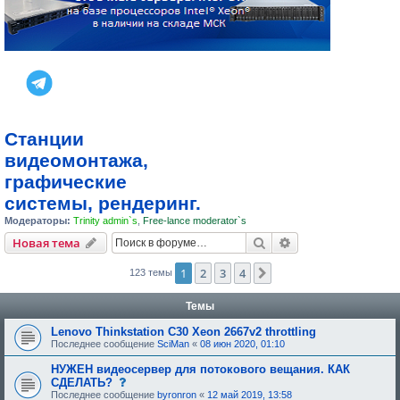
Станции
видеомонтажа,
графические
системы, рендеринг.
Модераторы:
Trinity admin`s
,
Free-lance moderator`s
Поиск
Расширенный пои
Новая тема
1
2
3
4
След.
123 темы
Темы
Lenovo Thinkstation C30 Xeon 2667v2 throttling
Последнее сообщение
SciMan
«
08 июн 2020, 01:10
НУЖЕН видеосервер для потокового вещания. КАК
с
СДЕЛАТЬ?
о
Последнее сообщение
byronron
«
12 май 2019, 13:58