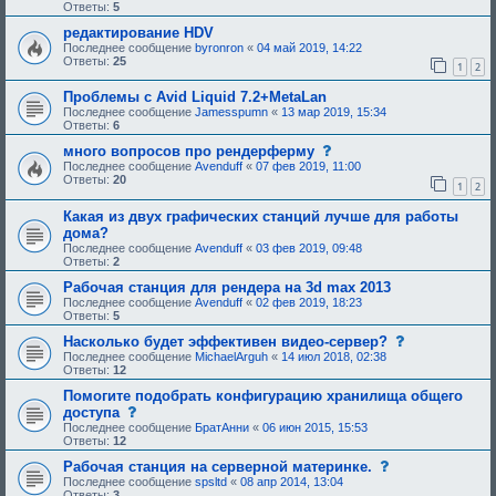
о
Ответы:
5
б
щ
редактирование HDV
е
Последнее сообщение
byronron
«
04 май 2019, 14:22
н
Ответы:
25
1
2
и
е
,
Проблемы с Avid Liquid 7.2+MetaLan
т
Последнее сообщение
Jamesspumn
«
13 мар 2019, 15:34
р
Ответы:
6
е
б
с
много вопросов про рендерферму
у
о
Последнее сообщение
Avenduff
«
07 фев 2019, 11:00
ю
о
Ответы:
20
1
2
щ
б
е
щ
е
Какая из двух графических станций лучше для работы
е
о
н
дома?
д
и
Последнее сообщение
Avenduff
«
03 фев 2019, 09:48
о
е
Ответы:
2
б
,
р
т
Рабочая станция для рендера на 3d max 2013
е
р
Последнее сообщение
Avenduff
«
02 фев 2019, 18:23
н
е
Ответы:
5
и
б
я
у
с
Насколько будет эффективен видео-сервер?
:
ю
о
Последнее сообщение
MichaelArguh
«
14 июл 2018, 02:38
щ
о
Ответы:
12
е
б
е
щ
Помогите подобрать конфигурацию хранилища общего
о
е
с
доступа
д
н
о
Последнее сообщение
БратАнни
«
06 июн 2015, 15:53
о
и
о
Ответы:
12
б
е
б
р
,
щ
с
Рабочая станция на серверной материнке.
е
т
е
о
н
Последнее сообщение
spsltd
«
08 апр 2014, 13:04
р
н
о
и
Ответы:
3