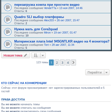
д
перезагрузка компа при просчете видео
о
Последнее сообщение
VendeTTa
«
13 ноя 2007, 14:46
б
Ответы:
6
р
е
Quadro SLI выбор платформы
н
Последнее сообщение
Alex203
«
26 окт 2007, 15:47
и
Ответы:
2
я
:
Нужна мать для Core2quad
Последнее сообщение
Miron
«
19 окт 2007, 01:47
Ответы:
10
Материнская плата Intel 945GNTLKR видео на 4 монитора?
Последнее сообщение
Tert
«
28 авг 2007, 11:34
Ответы:
5
Новая тема
1
2
3
4
След.
123 темы
Перейти
КТО СЕЙЧАС НА КОНФЕРЕНЦИИ
Сейчас этот форум просматривают: нет зарегистрированных пользователей и 5
гостей
ПРАВА ДОСТУПА
Вы
не можете
начинать темы
Вы
не можете
отвечать на сообщения
Вы
не можете
редактировать свои сообщения