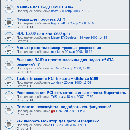
Машина для ВИДЕОМОНТАЖА
Последнее сообщение
noize
«
09 апр 2008, 21:52
с
Ферма для просчета 3d
о
Последнее сообщение
NiggaTuB
«
02 апр 2008, 16:53
о
Ответы:
14
б
щ
HDD 15000 rpm или 7200 rpm
е
Последнее сообщение
MasterDVDselect
«
28 мар 2008, 14:25
н
Ответы:
2
и
е
Монитор+жк телевизор->разные разрешения
,
Последнее сообщение
muskin
«
20 мар 2008, 18:14
т
р
Внешние RAID и просто массивы для видео. eSATA
е
с
решения?
б
о
у
Последнее сообщение
oLGol
«
12 мар 2008, 17:01
о
ю
Ответы:
2
б
щ
щ
е
Трабл! Внешняя PCI-E карта + GEforce 6100
е
е
Последнее сообщение
zondm
«
23 янв 2008, 11:54
н
о
Ответы:
1
и
д
е
о
Распределения PCI сегментов шины в платах Supermicro.
,
б
Последнее сообщение
TriStana
«
10 дек 2007, 17:39
т
р
Ответы:
10
р
е
е
н
Помогите, пожалуйста, подобрать конфигурацию!
б
и
Последнее сообщение
gs
«
26 ноя 2007, 14:54
у
я
Ответы:
3
ю
:
щ
как выбрать монитор для фото и графики?
е
Последнее сообщение
PG
«
23 ноя 2007, 09:51
е
Ответы:
5
о