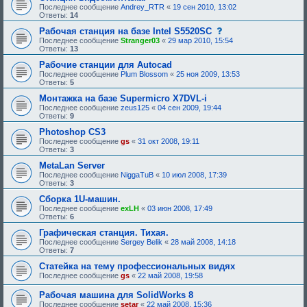
Последнее сообщение
Andrey_RTR
«
19 сен 2010, 13:02
Ответы:
14
с
Рабочая станция на базе Intel S5520SC
о
Последнее сообщение
Stranger03
«
29 мар 2010, 15:54
о
Ответы:
13
б
щ
Рабочие станции для Autocad
е
Последнее сообщение
Plum Blossom
«
25 ноя 2009, 13:53
н
Ответы:
5
и
е
Монтажка на базе Supermicro X7DVL-i
,
Последнее сообщение
zeus125
«
04 сен 2009, 19:44
т
Ответы:
9
р
е
Photoshop CS3
б
Последнее сообщение
gs
«
31 окт 2008, 19:11
у
Ответы:
3
ю
щ
MetaLan Server
е
Последнее сообщение
NiggaTuB
«
10 июл 2008, 17:39
е
Ответы:
3
о
д
Сборка 1U-машин.
о
Последнее сообщение
exLH
«
03 июн 2008, 17:49
б
Ответы:
6
р
е
Графическая станция. Тихая.
н
Последнее сообщение
Sergey Belik
«
28 май 2008, 14:18
и
Ответы:
7
я
:
Статейка на тему профессиональных видях
Последнее сообщение
gs
«
22 май 2008, 19:58
Рабочая машина для SolidWorks 8
Последнее сообщение
setar
«
22 май 2008, 15:36