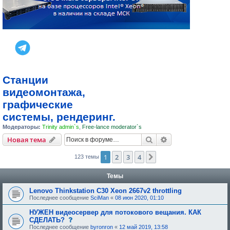
Станции
видеомонтажа,
графические
системы, рендеринг.
Модераторы:
Trinity admin`s
,
Free-lance moderator`s
Поиск
Расширенный пои
Новая тема
1
2
3
4
След.
123 темы
Темы
Lenovo Thinkstation C30 Xeon 2667v2 throttling
Последнее сообщение
SciMan
«
08 июн 2020, 01:10
НУЖЕН видеосервер для потокового вещания. КАК
с
СДЕЛАТЬ?
о
Последнее сообщение
byronron
«
12 май 2019, 13:58