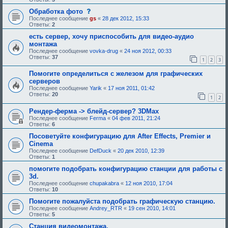
е
и
б
я
б
е
щ
с
Обработка фото
:
у
,
е
о
Последнее сообщение
gs
«
28 дек 2012, 15:33
ю
т
н
о
Ответы:
2
щ
р
и
б
е
е
е
щ
есть сервер, хочу приспособить для видео-аудио
е
б
,
е
монтажа
о
у
т
н
д
Последнее сообщение
vovka-drug
«
24 ноя 2012, 00:33
ю
р
и
о
Ответы:
37
щ
е
е
1
2
3
б
е
б
,
р
е
у
т
Помогите определиться с железом для графических
е
о
ю
р
н
серверов
д
щ
е
и
Последнее сообщение
Yarik
«
17 ноя 2011, 01:42
о
е
б
я
Ответы:
20
б
е
у
1
2
:
р
о
ю
е
д
щ
Рендер-ферма -> блейд-сервер? 3DMax
н
о
е
Последнее сообщение
Ferma
«
04 фев 2011, 21:24
и
б
е
Ответы:
6
я
р
о
:
е
д
Посоветуйте конфигурацию для After Effects, Premier и
н
о
Cinema
и
б
я
р
Последнее сообщение
DefDuck
«
20 дек 2010, 12:39
:
е
Ответы:
1
н
помогите подобрать конфигурацию станции для работы с
и
я
3d.
:
Последнее сообщение
chupakabra
«
12 ноя 2010, 17:04
Ответы:
10
Помогите пожалуйста подобрать графическую станцию.
Последнее сообщение
Andrey_RTR
«
19 сен 2010, 14:01
Ответы:
5
Станция видеомонтажа.