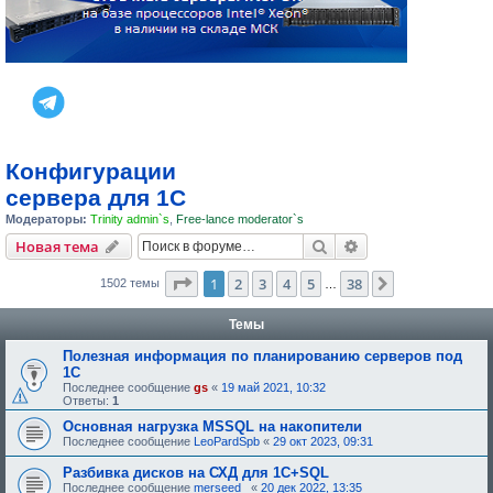
Конфигурации
сервера для 1С
Модераторы:
Trinity admin`s
,
Free-lance moderator`s
Поиск
Расширенный пои
Новая тема
Страница
1
из
38
1
2
3
4
5
38
След.
1502 темы
…
Темы
Полезная информация по планированию серверов под
1С
Последнее сообщение
gs
«
19 май 2021, 10:32
Ответы:
1
Основная нагрузка MSSQL на накопители
Последнее сообщение
LeoPardSpb
«
29 окт 2023, 09:31
Разбивка дисков на СХД для 1С+SQL
Последнее сообщение
merseed_
«
20 дек 2022, 13:35