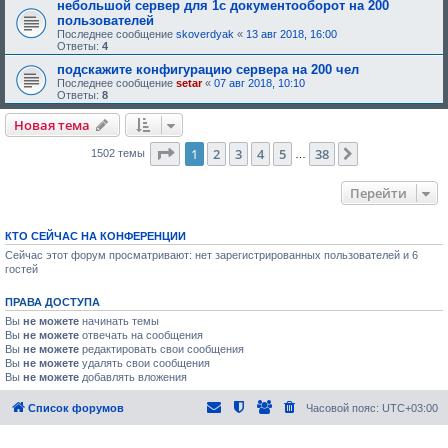
е
небольшой сервер для 1с документооборот на 200
,
пользователей
т
Последнее сообщение
skoverdyak
«
13 авг 2018, 16:00
р
Ответы:
4
е
б
подскажите конфигурацию сервера на 200 чел
у
Последнее сообщение
setar
«
07 авг 2018, 10:10
ю
Ответы:
8
щ
е
е
Новая тема
о
д
Страница
1
из
38
1
2
3
4
5
38
След.
1502 темы
…
о
б
р
Перейти
е
н
и
я
КТО СЕЙЧАС НА КОНФЕРЕНЦИИ
:
Сейчас этот форум просматривают: нет зарегистрированных пользователей и 6
гостей
ПРАВА ДОСТУПА
Вы
не можете
начинать темы
Вы
не можете
отвечать на сообщения
Вы
не можете
редактировать свои сообщения
Вы
не можете
удалять свои сообщения
Вы
не можете
добавлять вложения
Список форумов
Часовой пояс:
UTC+03:00