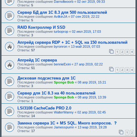
Последнее сообщение
Darnollwoorb
«
02 окт 2019, 09:33
Ответы:
5
Сервер БД для 1С 8.3 для 500 пользователей
Последнее сообщение
AvilkinJA
«
07 сен 2019, 22:22
Ответы:
5
RAID Контроллер И SSD
Последнее сообщение
turboprop
«
02 июл 2019, 17:03
Ответы:
3
Апгрейд сервера RDP + 1C + SQL на 150 пользователей
Последнее сообщение
byronron
«
13 май 2019, 07:03
Ответы:
57
1
2
3
4
Апгрейд 1С сервера
Последнее сообщение
bennieExini
«
27 апр 2019, 02:22
Ответы:
51
1
2
3
4
Дисковая подсистема для 1С
Последнее сообщение
Sponge Bob
«
08 апр 2019, 15:21
Ответы:
3
Сервер для 1С 8.3 на 40 пользователей
Последнее сообщение
Sponge Bob
«
08 апр 2019, 13:39
Ответы:
1
LSI3108 CacheCade PRO 2.0
Последнее сообщение
WalterWanny
«
02 апр 2019, 02:45
Ответы:
14
с
Замена сервера 1С + MS SQL. Много вопросов.
о
Последнее сообщение
Jamesspumn
«
13 мар 2019, 19:28
о
Ответы:
17
1
2
б
щ