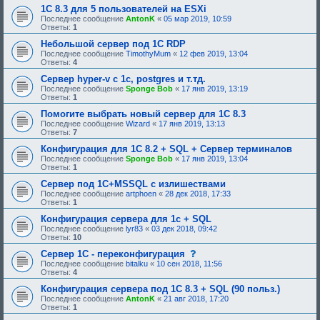
1C 8.3 для 5 пользователей на ESXi
е
н
Последнее сообщение
AntonK
«
05 мар 2019, 10:59
и
Ответы:
1
е
,
Небольшой сервер под 1С RDP
т
Последнее сообщение
TimothyMum
«
12 фев 2019, 13:04
р
Ответы:
4
е
б
Сервер hyper-v с 1с, postgres и т.тд.
у
Последнее сообщение
Sponge Bob
«
17 янв 2019, 13:19
ю
Ответы:
1
щ
е
Помогите выбрать новый сервер для 1С 8.3
е
Последнее сообщение
Wizard
«
17 янв 2019, 13:13
о
Ответы:
7
д
о
Конфигурация для 1С 8.2 + SQL + Сервер терминалов
б
Последнее сообщение
Sponge Bob
«
17 янв 2019, 13:04
р
Ответы:
1
е
н
Сервер под 1С+MSSQL с излишествами
и
Последнее сообщение
artphoen
«
28 дек 2018, 17:33
я
Ответы:
1
:
Конфигурация сервера для 1с + SQL
Последнее сообщение
lyr83
«
03 дек 2018, 09:42
Ответы:
10
с
Сервер 1С - переконфигурация
о
Последнее сообщение
bitalku
«
10 сен 2018, 11:56
о
Ответы:
4
б
щ
Конфигурация сервера под 1С 8.3 + SQL (90 польз.)
е
Последнее сообщение
AntonK
«
21 авг 2018, 17:20
н
Ответы:
1
и