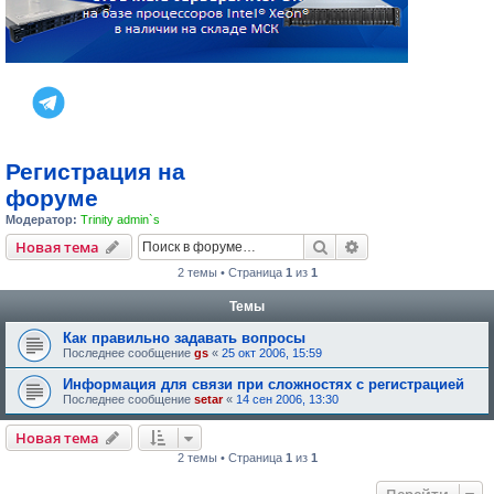
Регистрация на
форуме
Модератор:
Trinity admin`s
Поиск
Расширенный пои
Новая тема
2 темы • Страница
1
из
1
Темы
Как правильно задавать вопросы
Последнее сообщение
gs
«
25 окт 2006, 15:59
Информация для связи при сложностях с регистрацией
Последнее сообщение
setar
«
14 сен 2006, 13:30
Новая тема
2 темы • Страница
1
из
1
Перейти