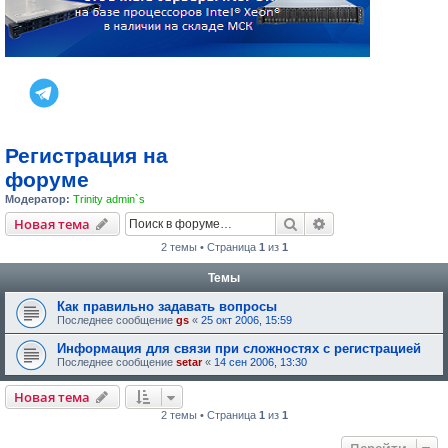
Регистрация на
форуме
Модератор:
Trinity admin`s
Поиск
Расширенный пои
Новая тема
2 темы • Страница
1
из
1
Темы
Как правильно задавать вопросы
Последнее сообщение
gs
«
25 окт 2006, 15:59
Информация для связи при сложностях с регистрацией
Последнее сообщение
setar
«
14 сен 2006, 13:30
Новая тема
2 темы • Страница
1
из
1
Перейти