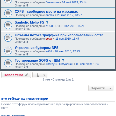
Последнее сообщение
Вениамин
«
14 май 2013, 23:14
Ответы:
5
CXFS - свободное место на массивах
Последнее сообщение
anmax
«
26 июл 2012, 18:27
с
Sanbolic Melio FS
о
Последнее сообщение
KOOLER
«
21 ноя 2011, 15:21
о
Ответы:
14
б
щ
Объемы потока траффика при использовании ocfs2
е
Последнее сообщение
setar
«
11 ноя 2010, 13:47
н
Ответы:
8
и
е
Управление буфером NFS
,
Последнее сообщение
init01
«
07 июл 2010, 12:23
т
Ответы:
5
р
е
с
Тестирование SOFS от IBM
б
о
Последнее сообщение
Andrey N. Oktyabrski
«
05 ноя 2009, 16:45
у
о
Ответы:
9
ю
б
щ
щ
Новая тема
е
е
е
н
8 тем • Страница
1
из
1
о
и
д
е
о
Перейти
,
б
т
р
р
е
е
КТО СЕЙЧАС НА КОНФЕРЕНЦИИ
н
б
и
у
Сейчас этот форум просматривают: нет зарегистрированных пользователей и 2
я
ю
гостя
:
щ
е
е