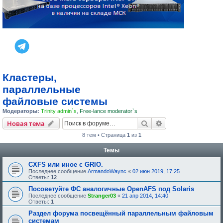
Кластеры,
параллельные
файловые системы
Модераторы:
Trinity admin`s
,
Free-lance moderator`s
Поиск
Расширенный пои
Новая тема
8 тем • Страница
1
из
1
Темы
CXFS или иное с GRIO.
Последнее сообщение
ArmandoWaync
«
02 июн 2019, 17:25
Ответы:
12
Посоветуйте ФС аналогичные OpenAFS под Solaris
Последнее сообщение
Stranger03
«
21 апр 2014, 14:40
Ответы:
1
Раздел форума посвещённый параллельным файловым
системам