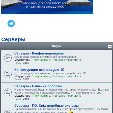
Серверы
Форум
Серверы - Конфигурирование
Как создать сервер оптимальной конфигурации.
Модераторы:
Trinity admin`s
,
Free-lance moderator`s
Темы:
3355
Конфигурации сервера для 1С
В этом разделе обсуждаются серверы для работы с 1С
Модераторы:
Trinity admin`s
,
Free-lance moderator`s
Темы:
1502
Серверы - Решение проблем
У вас сложности? Наши специалисты постараются помочь вам. Если вы
сами сталкивались с похожими проблемами - поделитесь опытом.
Модераторы:
Trinity admin`s
,
Free-lance moderator`s
Темы:
2965
Серверы - ПО, Unix подобные системы
На доскональное знание данной темы, не может претендовать, пожалуй
ни один спец, из ныне живущих на земле.