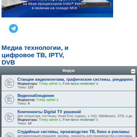
Медиа технологии, и
цифровое ТВ, IPTV,
DVB
Форум
Станции видеомонтажа, графические системы, рендеринг.
Модераторы:
Trinity admin`s
,
Free-lance moderator`s
Темы:
123
Видеонаблюдение
Модератор:
Trinity admin`s
Темы:
4
Компоненты Digital TV решений
Для операторв, гостиниц: Head-End, кодеры, x-VoD, Middleware, STB, и др.
Модераторы:
Trinity admin`s
,
Free-lance moderator`s
Темы:
14
Студийные системы, производство ТВ, Кино и рекламы
автоматизация вещания, архивы, продукты для производства и рекламы.