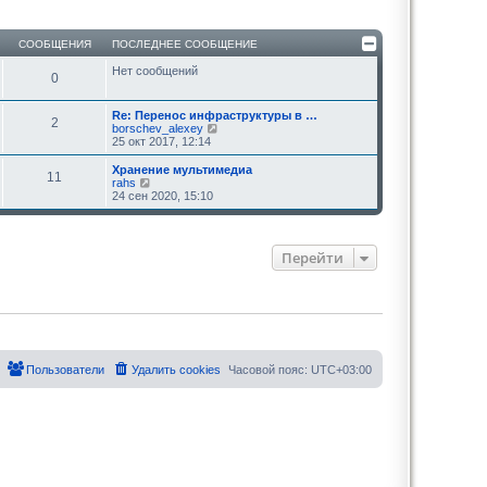
СООБЩЕНИЯ
ПОСЛЕДНЕЕ СООБЩЕНИЕ
Нет сообщений
0
Re: Перенос инфраструктуры в …
2
П
borschev_alexey
е
25 окт 2017, 12:14
р
е
Хранение мультимедиа
11
й
П
rahs
т
е
24 сен 2020, 15:10
и
р
к
е
п
й
о
т
Перейти
с
и
л
к
е
п
д
о
н
с
е
л
м
е
у
д
с
н
Пользователи
Удалить cookies
Часовой пояс:
UTC+03:00
о
е
о
м
б
у
щ
с
е
о
н
о
и
б
ю
щ
е