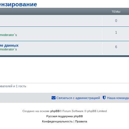
ензирование
ТЕМЫ
0
1
 moderator`s
ие данных
6
 moderator`s
вателей и 1 гость
Связаться с администрацией
Наша команда
Создано на основе
phpBB
® Forum Software © phpBB Limited
Русская поддержка phpBB
Конфиденциальность
|
Правила