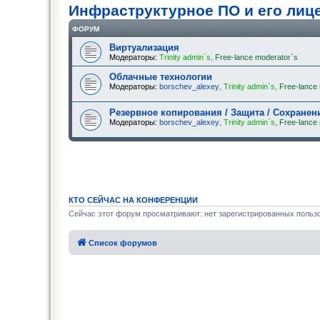
Инфраструктурное ПО и его лиц
ФОРУМ
Виртуализация
Модераторы:
Trinity admin`s
,
Free-lance moderator`s
Облачные технологии
Модераторы:
borschev_alexey
,
Trinity admin`s
,
Free-lance
Резервное копирования / Защита / Сохранен
Модераторы:
borschev_alexey
,
Trinity admin`s
,
Free-lance
КТО СЕЙЧАС НА КОНФЕРЕНЦИИ
Сейчас этот форум просматривают: нет зарегистрированных пользо
Список форумов