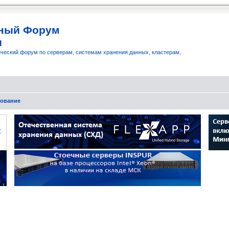
ный Форум
и
ческий форум по серверам, системам хранения данных, кластерам,
рование