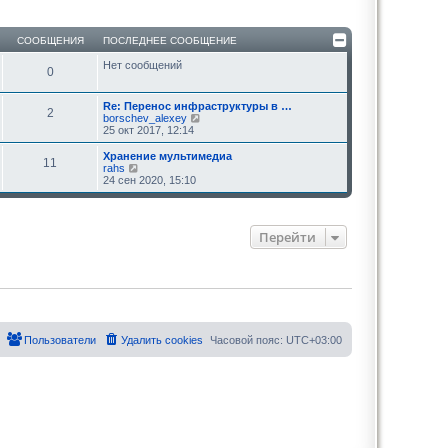
СООБЩЕНИЯ
ПОСЛЕДНЕЕ СООБЩЕНИЕ
Нет сообщений
0
Re: Перенос инфраструктуры в …
2
П
borschev_alexey
е
25 окт 2017, 12:14
р
е
Хранение мультимедиа
11
й
П
rahs
т
е
24 сен 2020, 15:10
и
р
к
е
п
й
о
т
Перейти
с
и
л
к
е
п
д
о
н
с
е
л
м
е
у
д
с
н
Пользователи
Удалить cookies
Часовой пояс:
UTC+03:00
о
е
о
м
б
у
щ
с
е
о
н
о
и
б
ю
щ
е