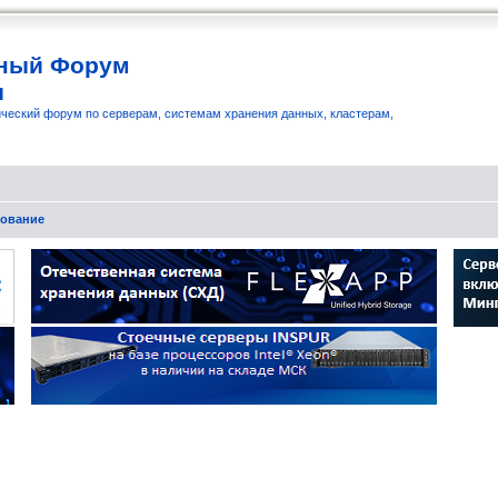
ный Форум
и
ческий форум по серверам, системам хранения данных, кластерам,
рование