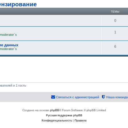
ензирование
ТЕМЫ
0
1
 moderator`s
ие данных
6
 moderator`s
вателей и 1 гость
Связаться с администрацией
Наша команда
Создано на основе
phpBB
® Forum Software © phpBB Limited
Русская поддержка phpBB
Конфиденциальность
|
Правила