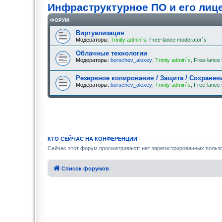
Инфраструктурное ПО и его лиц
ФОРУМ
Виртуализация
Модераторы:
Trinity admin`s
,
Free-lance moderator`s
Облачные технологии
Модераторы:
borschev_alexey
,
Trinity admin`s
,
Free-lance
Резервное копирования / Защита / Сохранен
Модераторы:
borschev_alexey
,
Trinity admin`s
,
Free-lance
КТО СЕЙЧАС НА КОНФЕРЕНЦИИ
Сейчас этот форум просматривают: нет зарегистрированных пользо
Список форумов