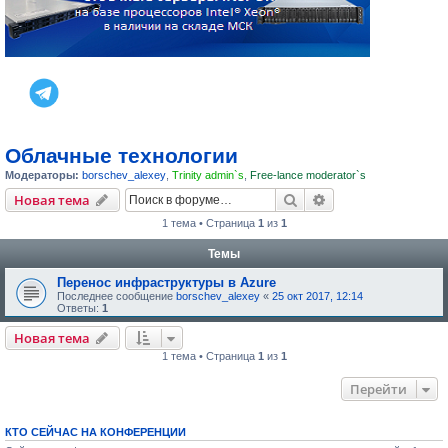
Облачные технологии
Модераторы:
borschev_alexey
,
Trinity admin`s
,
Free-lance moderator`s
Поиск
Расширенный пои
Новая тема
1 тема • Страница
1
из
1
Темы
Перенос инфраструктуры в Azure
Последнее сообщение
borschev_alexey
«
25 окт 2017, 12:14
Ответы:
1
Новая тема
1 тема • Страница
1
из
1
Перейти
КТО СЕЙЧАС НА КОНФЕРЕНЦИИ