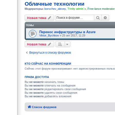
Облачные технологии
Модераторы:
borschev_alexey
,
Trinity admin`s
,
Free-lance moderator
Поиск
Рас
Новая тема
ТЕМЫ
Перенос инфраструктуры в Azure
Viktor_Bychkov
» 25 окт 2017, 11:29
Новая тема
Вернуться к списку форумов
КТО СЕЙЧАС НА КОНФЕРЕНЦИИ
Сейчас этот форум просматривают: нет зарегистрированных пользо
ПРАВА ДОСТУПА
Вы
не можете
начинать темы
Вы
не можете
отвечать на сообщения
Вы
не можете
редактировать свои сообщения
Вы
не можете
удалять свои сообщения
Вы
не можете
добавлять вложения
Список форумов