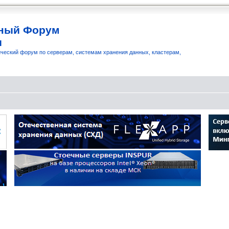
ный Форум
и
ческий форум по серверам, системам хранения данных, кластерам,