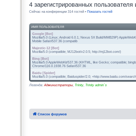
4 зарегистрированных пользователя 
Сейчас на конференции 314 гостей •
Показать гостей
ИМЯ ПОЛЬЗОВАТЕЛЯ
Google [Bot]
Mozilla/5.0 (Linux; Android 6.0.1; Nexus 5X Build/MMB29P) AppleWeb
Mobile Safari/537.36 (compatib
Majestic-12 [Bot]
Mozilla/5.0 (compatible; MJ12bot/v2.0.5; http://mj12bot.com/)
Bing [Bot]
Mozilla/5.0 AppleWebKit/537.36 (KHTML, like Gecko; compatible; bingb
Chrome/116.0.1938.76 Safari/537.36
Baidu [Spider]
Mozilla/5.0 (compatible; Baiduspider/2.0; +http://www.baidu.com/search
Легенда:
Администраторы
,
Trinity
,
Trinity admin`s
Список форумов