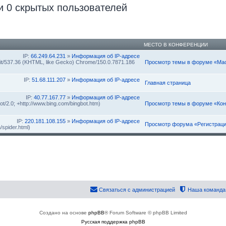
и 0 скрытых пользователей
МЕСТО В КОНФЕРЕНЦИИ
IP:
66.249.64.231
»
Информация об IP-адресе
Kit/537.36 (KHTML, like Gecko) Chrome/150.0.7871.186
Просмотр темы в форуме «Мас
IP:
51.68.111.207
»
Информация об IP-адресе
Главная страница
IP:
40.77.167.77
»
Информация об IP-адресе
ot/2.0; +http://www.bing.com/bingbot.htm)
Просмотр темы в форуме «Кон
IP:
220.181.108.155
»
Информация об IP-адресе
Просмотр форума «Регистрац
/spider.html)
Связаться с администрацией
Наша команда
Создано на основе
phpBB
® Forum Software © phpBB Limited
Русская поддержка phpBB