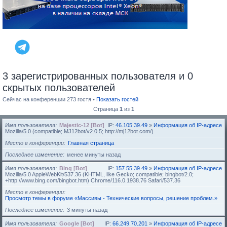
3 зарегистрированных пользователя и 0
скрытых пользователей
Сейчас на конференции 273 гостя •
Показать гостей
Страница
1
из
1
Имя пользователя
Majestic-12 [Bot]
IP:
46.105.39.49
»
Информация об IP-адресе
Mozilla/5.0 (compatible; MJ12bot/v2.0.5; http://mj12bot.com/)
Место в конференции
Главная страница
Последнее изменение
менее минуты назад
Имя пользователя
Bing [Bot]
IP:
157.55.39.49
»
Информация об IP-адресе
Mozilla/5.0 AppleWebKit/537.36 (KHTML, like Gecko; compatible; bingbot/2.0;
+http://www.bing.com/bingbot.htm) Chrome/116.0.1938.76 Safari/537.36
Место в конференции
Просмотр темы в форуме «Массивы - Технические вопросы, решение проблем.»
Последнее изменение
3 минуты назад
Имя пользователя
Google [Bot]
IP:
66.249.70.201
»
Информация об IP-адресе