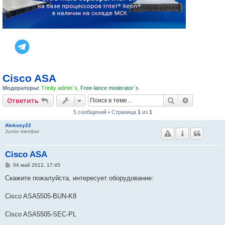
Cisco ASA
Модераторы:
Trinity admin`s
,
Free-lance moderator`s
Поиск
Расширен
Ответить
5 сообщений • Страница
1
из
1
Aleksey22
Junior member
Cisco ASA
С
04 май 2012, 17:45
о
о
Скажите пожалуйста, интересует оборудование:
б
щ
е
Cisco ASA5505-BUN-K8
н
и
е
Cisco ASA5505-SEC-PL