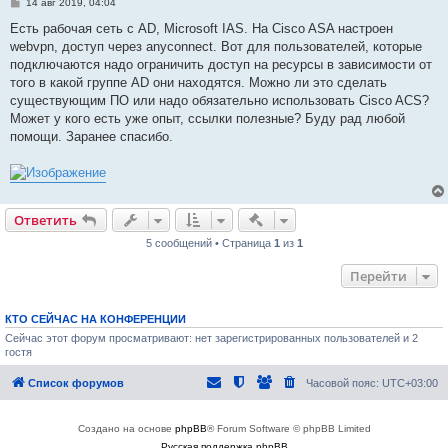
С
14 авг 2019, 04:04
о
о
Есть рабочая сеть с AD, Microsoft IAS. На Cisco ASA настроен
б
webvpn, доступ через anyconnect. Вот для пользователей, которые
щ
е
подключаются надо ограничить доступ на ресурсы в зависимости от
н
того в какой группе AD они находятся. Можно ли это сделать
и
е
существующим ПО или надо обязательно использовать Cisco ACS?
Может у кого есть уже опыт, ссылки полезные? Буду рад любой
помощи. Заранее спасибо.
Быстрые действия
Ответить
5 сообщений • Страница
1
из
1
Перейти
КТО СЕЙЧАС НА КОНФЕРЕНЦИИ
Сейчас этот форум просматривают: нет зарегистрированных пользователей и 2
гостя
Список форумов
Часовой пояс:
UTC+03:00
Создано на основе
phpBB
® Forum Software © phpBB Limited
Русская поддержка phpBB