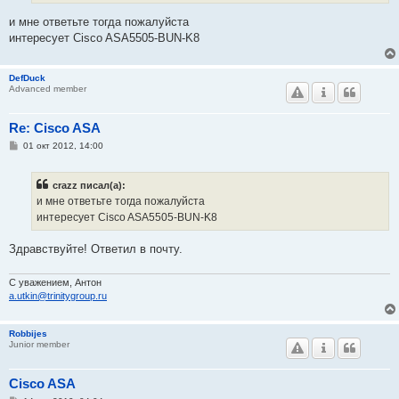
и
е
и мне ответьте тогда пожалуйста
интересует Cisco ASA5505-BUN-K8
DefDuck
Advanced member
Re: Cisco ASA
С
01 окт 2012, 14:00
о
о
б
crazz писал(а):
щ
е
и мне ответьте тогда пожалуйста
н
интересует Cisco ASA5505-BUN-K8
и
е
Здравствуйте! Ответил в почту.
C уважением, Антон
a.utkin@trinitygroup.ru
Robbijes
Junior member
Cisco ASA