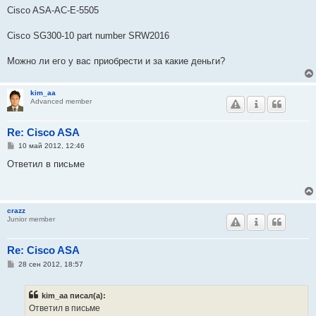
Cisco ASA-AC-E-5505
Cisco SG300-10 part number SRW2016
Можно ли его у вас приобрести и за какие деньги?
kim_aa
Advanced member
Re: Cisco ASA
С
10 май 2012, 12:46
о
о
Ответил в письме
б
щ
е
н
и
crazz
е
Junior member
Re: Cisco ASA
С
28 сен 2012, 18:57
о
о
б
kim_aa писал(а):
щ
е
Ответил в письме
н