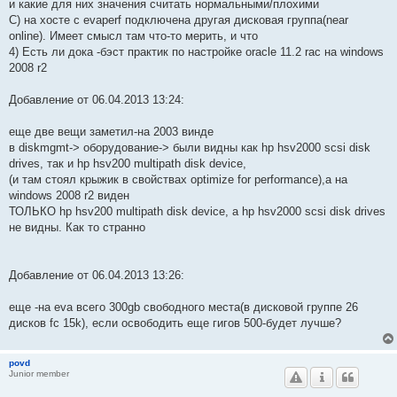
и какие для них значения считать нормальными/плохими
С) на хосте с evaperf подключена другая дисковая группа(near
online). Имеет смысл там что-то мерить, и что
4) Есть ли дока -бэст практик по настройке oracle 11.2 rac на windows
2008 r2
Добавление от 06.04.2013 13:24:
еще две вещи заметил-на 2003 винде
в diskmgmt-> оборудование-> были видны как hp hsv2000 scsi disk
drives, так и hp hsv200 multipath disk device,
(и там стоял крыжик в свойствах optimize for performance),а на
windows 2008 r2 виден
ТОЛЬКО hp hsv200 multipath disk device, а hp hsv2000 scsi disk drives
не видны. Как то странно
Добавление от 06.04.2013 13:26:
еще -на eva всего 300gb свободного места(в дисковой группе 26
дисков fc 15k), если освободить еще гигов 500-будет лучше?
povd
Junior member