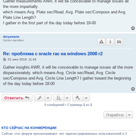
о
Gather measurements AWR, it will be conceivable to manage issues all
б
the more impartially.
щ
е
which means Avg. Plate sec/Read, Avg. Plate sec/Compose and Avg.
н
Plate Line Length?
и
е
I gather in the first part of the day today before 18-00
divyamane
Junior member
Re: проблема с oracle rac на windows 2008 r2
С
01 июн 2019, 11:44
о
о
Gather insights AWR, it will be conceivable to manage issues all the more
б
dispassionately. which means Avg. Circle sec/Read, Avg. Circle
щ
е
sec/Compose and Avg. Circle Line Length? I gather toward the beginning
н
of the day today before 18-00
и
е
Быстрые действия
Ответить
9 сообщений • Страница
1
из
1
Перейти
КТО СЕЙЧАС НА КОНФЕРЕНЦИИ
Сейчас этот форум просматривают: нет зарегистрированных пользователей и 3