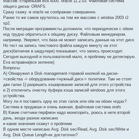
Массив -старенькая eva 4000. oracle 11.2.03. Файловая система
общего диска- ORAFS.
Сразу скажу -в oracle не соображаю совершенно.
Ранее то же самое крутилось на том же массиве с window 2003 r2
sp2.
После миграции программисты доложили, что периодически с обеих
нод трудно обратиться к общему диску. Файловым менеджером,
например. Уверяют, что база не может записать данные на этот диск.
Но тест на запись текстового файла каждую минуту на этот
диск(батничек в шедулере) показывает, что запись происходит.
Сегодня выходной и пользователей мало, я проблему не детектирую.
Eva исправна(все зеленое)
Вопросы:
A) Обнаружил в Disk management->правой кнопкой на диске-
>свойства -> оборудование->нужный диск-> политики. Там не стоят
две галки 1) разрешить кэширование записей для этого устройства
и 2) отключить очистку буфера кэша записей windows для этого
устройства.
Могу ли я поставить одну из этих галок или обе на обоих нодах?
Система в продакшн и очень важная, файловая система orafs
В) Какие счетчики перфмон надо мониторить, роюсь в нете второй
день, везде разное написано
и какие значения скажут о проблеме
В одном месте написано Avg. Disk sec/Read, Avg. Disk sec/Write и
Avg. Disk Queue Length-их достаточно?