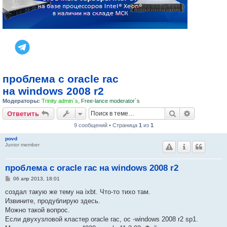
проблема с oracle rac
на windows 2008 r2
Модераторы:
Trinity admin`s
,
Free-lance moderator`s
Поиск
Расширен
Ответить
9 сообщений • Страница
1
из
1
povd
Junior member
проблема с oracle rac на windows 2008 r2
С
06 апр 2013, 18:01
о
о
создал такую же тему на ixbt. Что-то тихо там.
б
Извините, продублирую здесь.
щ
е
Можно такой вопрос.
н
Если двухузловой кластер oracle rac, oc -windows 2008 r2 sp1.
и
е