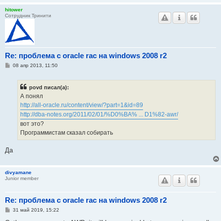
hitower
Сотрудник Тринити
Re: проблема с oracle rac на windows 2008 r2
С
08 апр 2013, 11:50
о
о
б
povd писал(а):
щ
е
А понял
н
http://all-oracle.ru/content/view/?part=1&id=89
и
е
http://dba-notes.org/2011/02/01/%D0%BA% ... D1%82-awr/
вот это?
Программистам сказал собирать
Да
divyamane
Junior member
Re: проблема с oracle rac на windows 2008 r2
С
31 май 2019, 15:22
о