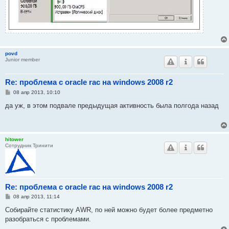
povd
Junior member
Re: проблема с oracle rac на windows 2008 r2
С
08 апр 2013, 10:10
о
о
да уж, в этом подвале предыдущая активность была полгода назад
б
щ
е
н
и
hitower
е
Сотрудник Тринити
Re: проблема с oracle rac на windows 2008 r2
С
08 апр 2013, 11:14
о
о
Собирайте статистику AWR, по ней можно будет более предметно
б
разобраться с проблемами.
щ
е