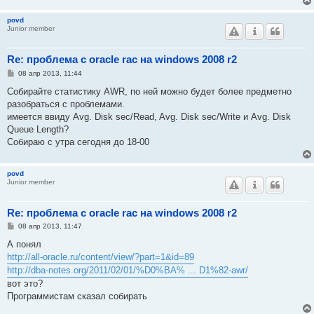
н
и
povd
е
Junior member
Re: проблема с oracle rac на windows 2008 r2
С
08 апр 2013, 11:44
о
о
Собирайте статистику AWR, по ней можно будет более предметно
б
разобраться с проблемами.
щ
е
имеется ввиду Avg. Disk sec/Read, Avg. Disk sec/Write и Avg. Disk
н
Queue Length?
и
е
Собираю с утра сегодня до 18-00
povd
Junior member
Re: проблема с oracle rac на windows 2008 r2
С
08 апр 2013, 11:47
о
о
А понял
б
http://all-oracle.ru/content/view/?part=1&id=89
щ
е
http://dba-notes.org/2011/02/01/%D0%BA% ... D1%82-awr/
н
вот это?
и
е
Программистам сказал собирать