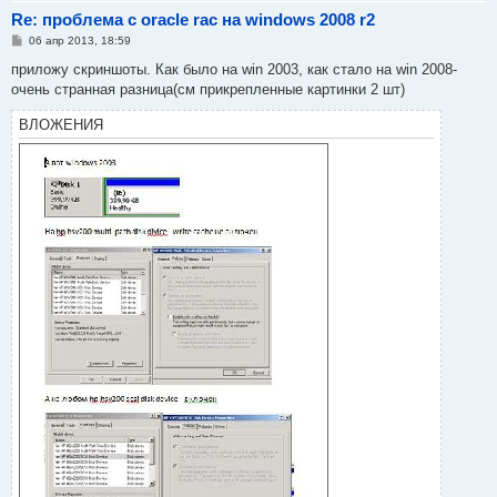
Re: проблема с oracle rac на windows 2008 r2
С
06 апр 2013, 18:59
о
о
приложу скриншоты. Как было на win 2003, как стало на win 2008-
б
очень странная разница(см прикрепленные картинки 2 шт)
щ
е
н
ВЛОЖЕНИЯ
и
е