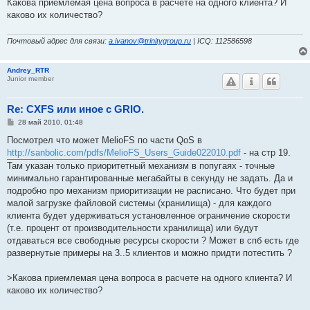
Какова приемлемая цена вопроса в расчете на одного клиента? И
каково их количество?
Почтовый адрес для связи:
a.ivanov@trinitygroup.ru
| ICQ: 112586598
Andrey_RTR
Junior member
Re: CXFS или иное с GRIO.
С
28 май 2010, 01:48
о
о
Посмотрел что может MelioFS по части QoS в
б
http://sanbolic.com/pdfs/MelioFS_Users_Guide022010.pdf
- на стр 19.
щ
е
Там указан только приоритетный механизм в попугаях - точные
н
минимально гарантированные мегабайты в секунду не задать. Да и
и
е
подробно про механизм приоритизации не расписано. Что будет при
малой загрузке файловой системы (хранилища) - для каждого
клиента будет удерживаться установленное ограничение скорости
(т.е. процент от производительности хранилища) или будут
отдаваться все свободные ресурсы скорости ? Может в спб есть где
развернутые примеры на 3..5 клиентов и можно придти потестить ?
>Какова приемлемая цена вопроса в расчете на одного клиента? И
каково их количество?