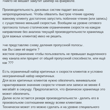
>никто не мешает замутит шейпер на фаерволе.
Производительность дисковых систем падает весьма
непропорционально. Чтобы обвалить быстрое чтение одному
важному клиенту достаточно запустить побочное чтение (или запись)
с существенно меньшей скоростью. Вообщем на уровне сетевого
протокола только статическим ограничением скорости на каждое
направление без анализа текущей производительности хранилища
(для важных клиентов) имхо не решить.
>не представляю схему деления пропускной полосы .
как Вы сами её видите ?
жесткое ограничение чтобы пользователь не превышал выделенного
ему канала или процент от общей пропускной способности, или ещё
как ???
Есть ограниченый набор критичных к скорости клиентов и условно
неограниченый набор некритичных.
Для всех критичных клиентов нужно обезпечить минимальное
гарантированое значение скорости чтения или записи не менее 4
мегабайт в секунду. Предполагается, что физически хранилище это
может обезпечить.
Далее если остается резерв производительности - делить его в
произвольном соотношении между всеми клиентами.
Технически может это можно сделать и на уровне специального