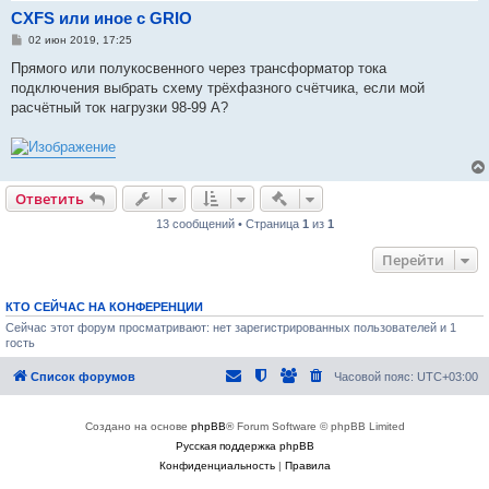
CXFS или иное с GRIO
С
02 июн 2019, 17:25
о
о
Прямого или полукосвенного через трансформатор тока
б
подключения выбрать схему трёхфазного счётчика, если мой
щ
е
расчётный ток нагрузки 98-99 А?
н
и
е
Быстрые действия
Ответить
13 сообщений • Страница
1
из
1
Перейти
КТО СЕЙЧАС НА КОНФЕРЕНЦИИ
Сейчас этот форум просматривают: нет зарегистрированных пользователей и 1
гость
Список форумов
Часовой пояс:
UTC+03:00
Создано на основе
phpBB
® Forum Software © phpBB Limited
Русская поддержка phpBB
Конфиденциальность
|
Правила