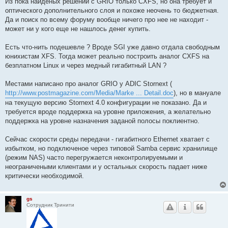
Из пока найденых решений с GRIO только CXFS, но она требует и
оптического дополнительного слоя и похоже неочень то бюджетная.
Да и поиск по всему форуму вообще ничего про нее не находит -
может ни у кого еще не нашлось денег купить.
Есть что-нить подешевле ? Вроде SGI уже давно отдала свободным
юнихистам XFS. Тогда может реально построить аналог CXFS на
безплатном Linux и через медный гигабитный LAN ?
Местами написано про аналог GRIO у ADIC Stornext (
http://www.postmagazine.com/Media/Marke ... Detail.doc
), но в мануале
на текущую версию Stornext 4.0 конфигурации не показано. Да и
требуется вроде поддержка на уровне приложения, а желательно
поддержка на уровне назначения заданой полосы поклиентно.
Сейчас скорости среды передачи - гигабитного Ethernet хватает с
избытком, но подключеное через типовой Samba сервис хранилище
(режим NAS) часто перегружается неконтролируемыми и
неограничеными клиентами и у остальных скорость падает ниже
критически необходимой.
gs
Сотрудник Тринити