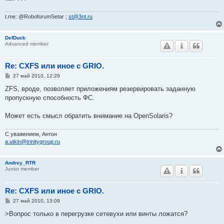
t.me: @RoboforumSetar ;
st@3nt.ru
DefDuck
Advanced member
Re: CXFS или иное с GRIO.
С
27 май 2010, 12:29
о
о
ZFS, вроде, позволяет приложениям резервировать заданную
б
пропускную способность ФС.
щ
е
н
Может есть смысл обратить внимание на OpenSolaris?
и
е
C уважением, Антон
a.utkin@trinitygroup.ru
Andrey_RTR
Junior member
Re: CXFS или иное с GRIO.
С
27 май 2010, 13:09
о
о
>Вопрос только в перегрузке сетевухи или винты ложатся?
б