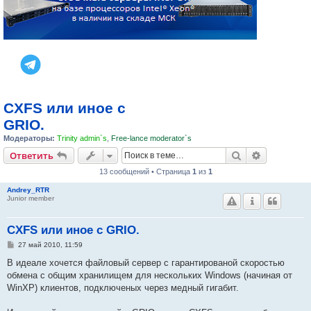
CXFS или иное с
GRIO.
Модераторы:
Trinity admin`s
,
Free-lance moderator`s
Поиск
Расширен
Ответить
13 сообщений • Страница
1
из
1
Andrey_RTR
Junior member
CXFS или иное с GRIO.
С
27 май 2010, 11:59
о
о
В идеале хочется файловый сервер с гарантированой скоростью
б
обмена с общим хранилищем для нескольких Windows (начиная от
щ
е
WinXP) клиентов, подключеных через медный гигабит.
н
и
е