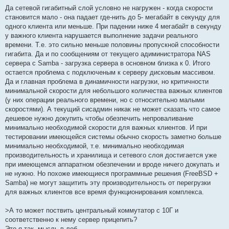
щ
е
Да сетевой гигабитный слой условно не нагружен - когда скорости
н
становится мало - она падает где-нить до 5- мегабайт в секунду для
и
е
одного клиента или меньше. При падении ниже 4 мегабайт в секунду
у важного клиента нарушается выполнение задачи реального
времени. Т.е. это сильно меньше половины пропускной способности
гигабита. Да и по сообщениям от текущего адиминистратора NAS
сервера с Samba - загрузка сервера в основном близка к 0. Итого
остается проблема с подключеным к серверу дисковым массивом.
Да и главная проблема в динамичности нагрузки, но критичности
минимальной скорости для небольшого количества важных клиентов
(у них операции реального времени, но с относительно малыми
скоростями). А текущий сисадмин никак не может сказать что самое
дешевое нужно докупить чтобы обезпечить непроваливание
минимально необходимой скорости для важных клиентов. И при
тестировании имеющейся системы обычно скорость заметно больше
минимально необходимой, т.е. минимально необходимая
производительность и хранилища и сетевого слоя достигается уже
при имеющемся аппаратном обезпечении и вроде ничего докупать и
не нужно. Но похоже имеющиеся программные решения (FreeBSD +
Samba) не могут защитить эту производительность от перегрузки
для важных клиентов все время функционирования комплекса.
>А то может поствить центральный коммутатор с 10Г и
соответственно к нему сервер прицепить?
Это я так, мысль в лоб...