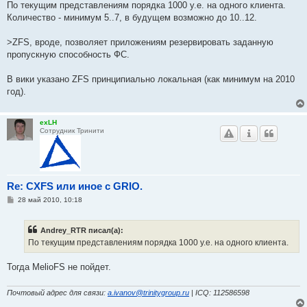
По текущим представлениям порядка 1000 у.е. на одного клиента.
Количество - минимум 5..7, в будущем возможно до 10..12.
>ZFS, вроде, позволяет приложениям резервировать заданную
пропускную способность ФС.
В вики указано ZFS принципиально локальная (как минимум на 2010
год).
exLH
Сотрудник Тринити
Re: CXFS или иное с GRIO.
С
28 май 2010, 10:18
о
о
б
Andrey_RTR писал(а):
щ
е
По текущим представлениям порядка 1000 у.е. на одного клиента.
н
и
е
Тогда MelioFS не пойдет.
Почтовый адрес для связи:
a.ivanov@trinitygroup.ru
| ICQ: 112586598