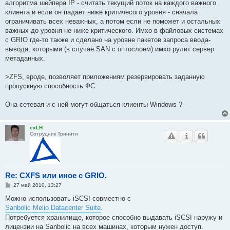
алгоритма шейпера IP - считать текущий поток на каждого важного
клиента и если он падает ниже критичесого уровня - сначала
ограничивать всех неважных, а потом если не поможет и остальных
важных до уровня не ниже критического. Имхо в файловых системах
с GRIO где-то также и сделано на уровне пакетов запроса ввода-
вывода, которыми (в случае SAN с оптослоем) имхо рулит сервер
метаданных.
>ZFS, вроде, позволяет приложениям резервировать заданную
пропускную способность ФС.
Она сетевая и с ней могут общаться клиенты Windows ?
exLH
Сотрудник Тринити
Re: CXFS или иное с GRIO.
С
27 май 2010, 13:27
о
о
Можно использовать iSCSI совместно с
б
Sanbolic Melio Datacenter Suite
.
щ
е
Потребуется хранилище, которое способно выдавать iSCSI наружу и
н
лицензии на Sanbolic на всех машинах, которым нужен доступ.
и