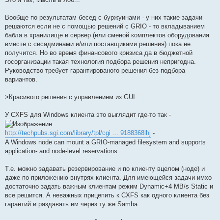
Вообще по результатам бесед с буржуинами - у них такие задачи
решаются если не с помощью решений с GRIO - то вкладыванием
бабла в хранилище и сервер (или сменой комплектов оборудования
вместе с сисадминами и/или поставщиками решения) пока не
получится. Но во время финансового кризиса да в бюджетной
госорганизации такая технология подбора решения непригодна.
Руководство требует гарантированого решения без подбора
вариантов.
>Красивого решения c управлением из GUI
У CXFS для Windows клиента это выглядит где-то так -
http://techpubs.sgi.com/library/tpl/cgi ... 9188368lhj
-
A Windows node can mount a GRIO-managed filesystem and supports
application- and node-level reservations.
Т.е. можно задавать резервирование и по клиенту вцелом (ноде) и
даже по приложению внутрях клиента. Для имеющейся задачи имхо
достаточно задать важным клиентам режим Dynamic+4 MB/s Static и
все решится. А неважных прицепить к CXFS как одного клиента без
гарантий и раздавать им через ту же Samba.