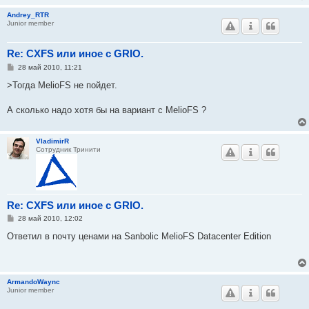
Andrey_RTR
Junior member
Re: CXFS или иное с GRIO.
С
28 май 2010, 11:21
о
о
>Тогда MelioFS не пойдет.
б
щ
е
А сколько надо хотя бы на вариант с MelioFS ?
н
и
е
VladimirR
Сотрудник Тринити
Re: CXFS или иное с GRIO.
С
28 май 2010, 12:02
о
о
Ответил в почту ценами на Sanbolic MelioFS Datacenter Edition
б
щ
е
н
и
ArmandoWaync
е
Junior member