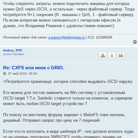
е
Чтобы сократить затраты, можно подключить машины для которых
нужен QoS через iSCSI, а остальные - через файловый сервер. Тогда
потребуется N+1 лицензия (N - машины с QoS, 1 - файловый сервер).
По всем вопросам можно связываться с питерским офисом (я
думаю, что Владимир Романов с удовольствием поможет).
Почтовый адрес для связи:
a.ivanov@trinitygroup.ru
| ICQ: 112586598
Andrey_RTR
Junior member
Re: CXFS или иное с GRIO.
С
27 май 2010, 19:34
о
о
>Потребуется хранилище, которое способно выдавать iSCSI наружу
б
щ
е
Его можно для тестов заменить на Win систему с установленым
н
iSCSI target ? Т.е. Sanbolic ставится только на клиентах, а сервером
и
е
может быть любое iSCSI target устройство ?
По поиску по местному форуму вариант с MelioFS тоже неочень
дешевый. Отправил запрос про цену на 7 лицензий.
Если что-то колхозить в виде шейпера IP - оно должно влезать куда-
то на уровень протокола SMB/CIFS чтобы понимать почему на