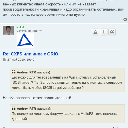
важных клиентах упала скорость - или им не хватает
производительности хранилища и надо ограничивать остальных, или
им просто в настоящее время ничего не нужно.
exLH
Сотрудник Тринити
Re: CXFS или иное с GRIO.
С
27 май 2010, 19:40
о
о
б
Andrey_RTR писал(а):
щ
е
Его можно для тестов заменить на Win систему с установленым
н
iSCSI target ? Т.е. Sanbolic ставится только на клиентах, а сервером
и
е
может быть любое iSCSI target устройство ?
На оба вопроса - ответ положительный.
Andrey_RTR писал(а):
По поиску по местному форуму вариант с MelioFS тоже неочень
дешевый.