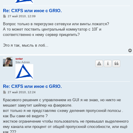
Re: CXFS или иное с GRIO.
С
27 май 2010, 12:09
о
о
Вопрос только в перегрузке сетевухи или винты ложатся?
б
А то может поствить центральный коммутатор с 10Г и
щ
е
соответственно к нему сервер прицепить?
н
и
е
Это я так, мысль в лоб...
setar
Site Admin
Re: CXFS или иное с GRIO.
С
27 май 2010, 12:24
о
о
Красивого решения c управлением из GUI я не знаю, но никто не
б
мешает замутит шейпер на фаерволе.
щ
е
вот только я не представляю схему деления пропускной полосы .
н
как Вы сами её видите ?
и
е
жесткое ограничение чтобы пользователь не превышал выделенного
ему канала или процент от общей пропускной способности, или ещё
как ???